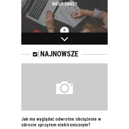
NIEGO DBAĆ?
PRACOWNICY -
CZEMU WARTO ICH
SZKOLIĆ?
NAJNOWSZE
JAKIE SĄ RODZAJE
SZKOLEŃ DLA
PRACOWNIKÓW?
Jak ma wyglądać odwrotne obciążenie w
obrocie sprzętem elektronicznym?