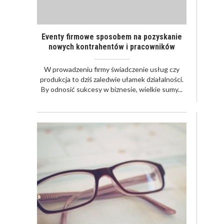
Eventy firmowe sposobem na pozyskanie
nowych kontrahentów i pracowników
W prowadzeniu firmy świadczenie usług czy
produkcja to dziś zaledwie ułamek działalności.
JAK POWINNO
By odnosić sukcesy w biznesie, wielkie sumy...
WYGLĄDAĆ
PRAWIDŁOWE
SZKOLENIE
PRACOWNIKÓW?
CZĘŚĆ PIERWSZA!
JAK POWINNO
WYGLĄDAĆ
PRAWIDŁOWE
SZKOLENIE
PRACOWNIKÓW?
CZĘŚĆ DRUGA!