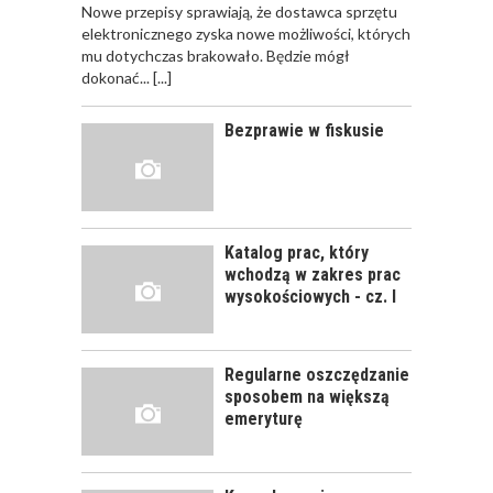
Nowe przepisy sprawiają, że dostawca sprzętu
JAK POWINNO
elektronicznego zyska nowe możliwości, których
WYGLĄDAĆ
mu dotychczas brakowało. Będzie mógł
PRAWIDŁOWE
dokonać...
[...]
SZKOLENIE
PRACOWNIKÓW?
Bezprawie w fiskusie
CZĘŚĆ PIERWSZA!
JAK POWINNO
WYGLĄDAĆ
PRAWIDŁOWE
Katalog prac, który
SZKOLENIE
wchodzą w zakres prac
PRACOWNIKÓW?
wysokościowych - cz. I
CZĘŚĆ DRUGA!
Regularne oszczędzanie
ROZWÓJ
sposobem na większą
PRACOWNIKA - JAK O
emeryturę
NIEGO DBAĆ?