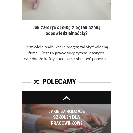
ROZWÓJ
PRACOWNIKA - JAK O
NIEGO DBAĆ?
Jak założyć spółkę z ograniczoną
odpowiedzialnością?
Jest wiele osób, które pragną założyć własną
firmę – jest to prawdziwy symbol naszych
czasów, że każdy chce sam sobie być panem i...
PRACOWNICY -
CZEMU WARTO ICH
SZKOLIĆ?
POLECAMY
JAKIE SĄ RODZAJE
SZKOLEŃ DLA
PRACOWNIKÓW?