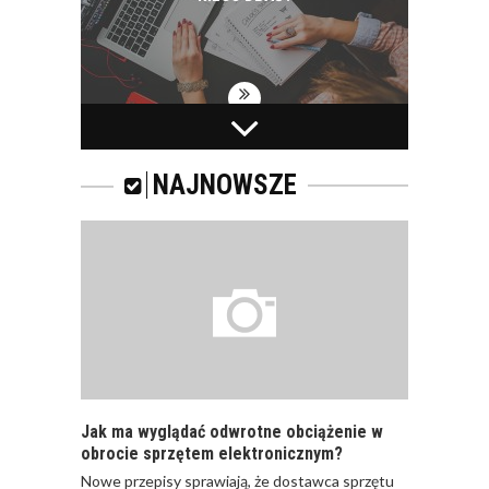
PRACOWNICY -
CZEMU WARTO ICH
SZKOLIĆ?
NAJNOWSZE
JAKIE SĄ RODZAJE
SZKOLEŃ DLA
PRACOWNIKÓW?
Jak ma wyglądać odwrotne obciążenie w
obrocie sprzętem elektronicznym?
Nowe przepisy sprawiają, że dostawca sprzętu