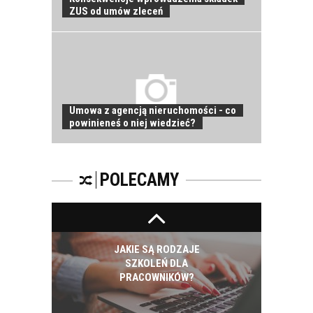
ZUS od umów zleceń
ROZWÓJ
PRACOWNIKA - JAK O
NIEGO DBAĆ?
Umowa z agencją nieruchomości - co
powinieneś o niej wiedzieć?
PRACOWNICY -
CZEMU WARTO ICH
SZKOLIĆ?
POLECAMY
JAKIE SĄ RODZAJE
SZKOLEŃ DLA
PRACOWNIKÓW?