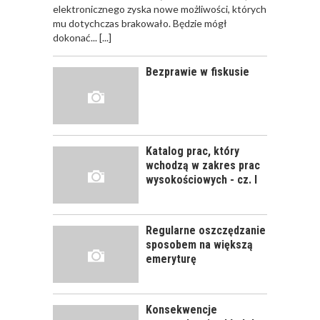
JAK POWINNO
elektronicznego zyska nowe możliwości, których
WYGLĄDAĆ
mu dotychczas brakowało. Będzie mógł
PRAWIDŁOWE
dokonać...
[...]
SZKOLENIE
PRACOWNIKÓW?
Bezprawie w fiskusie
CZĘŚĆ PIERWSZA!
JAK POWINNO
WYGLĄDAĆ
PRAWIDŁOWE
Katalog prac, który
SZKOLENIE
wchodzą w zakres prac
PRACOWNIKÓW?
wysokościowych - cz. I
CZĘŚĆ DRUGA!
Regularne oszczędzanie
ROZWÓJ
sposobem na większą
PRACOWNIKA - JAK O
emeryturę
NIEGO DBAĆ?
Konsekwencje