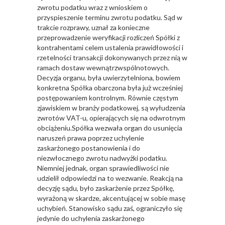
zwrotu podatku wraz z wnioskiem o
przyspieszenie terminu zwrotu podatku. Sąd w
trakcie rozprawy, uznał za konieczne
przeprowadzenie weryfikacji rozliczeń Spółki z
kontrahentami celem ustalenia prawidłowości i
rzetelności transakcji dokonywanych przez nią w
ramach dostaw wewnątrzwspólnotowych.
Decyzja organu, była uwierzytelniona, bowiem
konkretna Spółka obarczona była już wcześniej
postępowaniem kontrolnym. Równie częstym
zjawiskiem w branży podatkowej, są wyłudzenia
zwrotów VAT-u, opierających się na odwrotnym
obciążeniu.Spółka wezwała organ do usunięcia
naruszeń prawa poprzez uchylenie
zaskarżonego postanowienia i do
niezwłocznego zwrotu nadwyżki podatku.
Niemniej jednak, organ sprawiedliwości nie
udzielił odpowiedzi na to wezwanie. Reakcją na
decyzję sądu, było zaskarżenie przez Spółkę,
wyrażoną w skardze, akcentującej w sobie masę
uchybień. Stanowisko sądu zaś, ograniczyło się
jedynie do uchylenia zaskarżonego