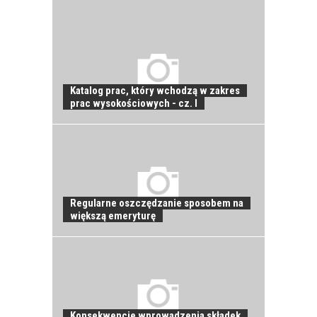
Katalog prac, który wchodzą w zakres
JAK POWINNO
prac wysokościowych - cz. I
WYGLĄDAĆ
PRAWIDŁOWE
SZKOLENIE
PRACOWNIKÓW?
CZĘŚĆ PIERWSZA!
Regularne oszczędzanie sposobem na
większą emeryturę
JAK POWINNO
WYGLĄDAĆ
PRAWIDŁOWE
SZKOLENIE
PRACOWNIKÓW?
CZĘŚĆ DRUGA!
Konsekwencje wprowadzenia składek