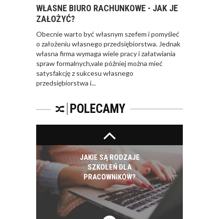
PRACOWNIKA - JAK O
WŁASNE BIURO RACHUNKOWE - JAK JE
NIEGO DBAĆ?
ZAŁOŻYĆ?
Obecnie warto być własnym szefem i pomyśleć
o założeniu własnego przedsiębiorstwa. Jednak
własna firma wymaga wiele pracy i załatwiania
spraw formalnych,vale później można mieć
satysfakcję z sukcesu własnego
PRACOWNICY -
przedsiębiorstwa i...
CZEMU WARTO ICH
SZKOLIĆ?
POLECAMY
JAKIE SĄ RODZAJE
SZKOLEŃ DLA
PRACOWNIKÓW?