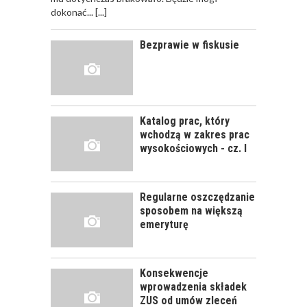
PRAWIDŁOWE
dokonać...
[...]
SZKOLENIE
PRACOWNIKÓW?
Bezprawie w fiskusie
CZĘŚĆ PIERWSZA!
JAK POWINNO
WYGLĄDAĆ
PRAWIDŁOWE
Katalog prac, który
SZKOLENIE
wchodzą w zakres prac
PRACOWNIKÓW?
wysokościowych - cz. I
CZĘŚĆ DRUGA!
Regularne oszczędzanie
ROZWÓJ
sposobem na większą
PRACOWNIKA - JAK O
emeryturę
NIEGO DBAĆ?
Konsekwencje
wprowadzenia składek
ZUS od umów zleceń