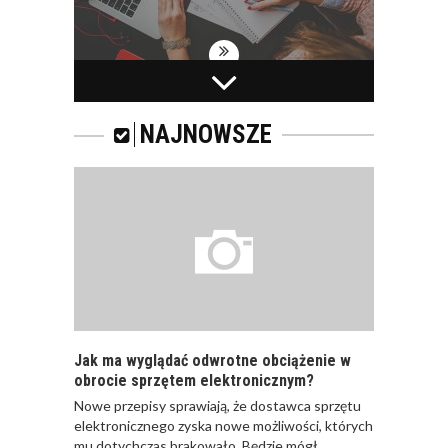
PRACOWNICY -
CZEMU WARTO ICH
SZKOLIĆ?
NAJNOWSZE
JAKIE SĄ RODZAJE
SZKOLEŃ DLA
PRACOWNIKÓW?
Jak ma wyglądać odwrotne obciążenie w
obrocie sprzętem elektronicznym?
Nowe przepisy sprawiają, że dostawca sprzętu
JAK POWINNO
elektronicznego zyska nowe możliwości, których
WYGLĄDAĆ
mu dotychczas brakowało. Będzie mógł