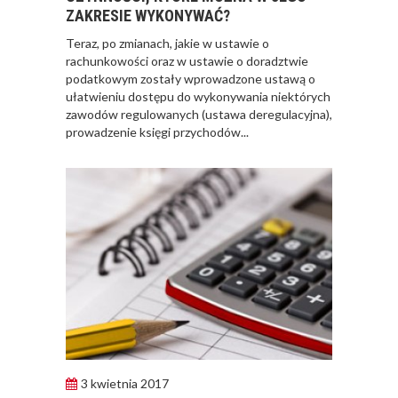
ZAKRESIE WYKONYWAĆ?
Teraz, po zmianach, jakie w ustawie o
rachunkowości oraz w ustawie o doradztwie
podatkowym zostały wprowadzone ustawą o
ułatwieniu dostępu do wykonywania niektórych
JAK POWINNO
zawodów regulowanych (ustawa deregulacyjna),
WYGLĄDAĆ
prowadzenie księgi przychodów...
PRAWIDŁOWE
SZKOLENIE
PRACOWNIKÓW?
CZĘŚĆ PIERWSZA!
JAK POWINNO
WYGLĄDAĆ
PRAWIDŁOWE
SZKOLENIE
PRACOWNIKÓW?
CZĘŚĆ DRUGA!
3 kwietnia 2017
ROZWÓJ