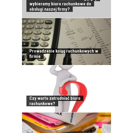
wybieramy biuro rachunkowe do
JAK POWINNO
obsługi naszej firmy?
WYGLĄDAĆ
PRAWIDŁOWE
SZKOLENIE
PRACOWNIKÓW?
CZĘŚĆ PIERWSZA!
Prowadzenie ksiąg rachunkowych w
firmie
JAK POWINNO
WYGLĄDAĆ
PRAWIDŁOWE
SZKOLENIE
PRACOWNIKÓW?
CZĘŚĆ DRUGA!
Czy warto zatrudniać biuro
rachunkowe?
ROZWÓJ
PRACOWNIKA - JAK O
NIEGO DBAĆ?