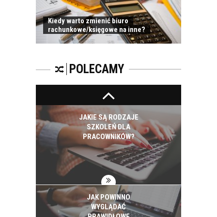
Kiedy warto zmienić biuro
rachunkowe/księgowe na inne?
PRACOWNICY -
CZEMU WARTO ICH
SZKOLIĆ?
POLECAMY
JAKIE SĄ RODZAJE
SZKOLEŃ DLA
PRACOWNIKÓW?
JAK POWINNO
WYGLĄDAĆ
PRAWIDŁOWE