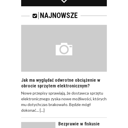
PRACOWNICY -
CZEMU WARTO ICH
SZKOLIĆ?
NAJNOWSZE
JAKIE SĄ RODZAJE
SZKOLEŃ DLA
PRACOWNIKÓW?
Jak ma wyglądać odwrotne obciążenie w
obrocie sprzętem elektronicznym?
Nowe przepisy sprawiają, że dostawca sprzętu
JAK POWINNO
elektronicznego zyska nowe możliwości, których
WYGLĄDAĆ
mu dotychczas brakowało. Będzie mógł
PRAWIDŁOWE
dokonać...
[...]
SZKOLENIE
PRACOWNIKÓW?
Bezprawie w fiskusie
CZĘŚĆ PIERWSZA!