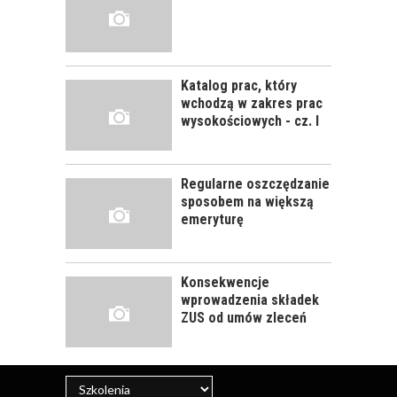
JAK POWINNO
WYGLĄDAĆ
PRAWIDŁOWE
Katalog prac, który
SZKOLENIE
wchodzą w zakres prac
PRACOWNIKÓW?
wysokościowych - cz. I
CZĘŚĆ DRUGA!
Regularne oszczędzanie
ROZWÓJ
sposobem na większą
PRACOWNIKA - JAK O
emeryturę
NIEGO DBAĆ?
Konsekwencje
wprowadzenia składek
ZUS od umów zleceń