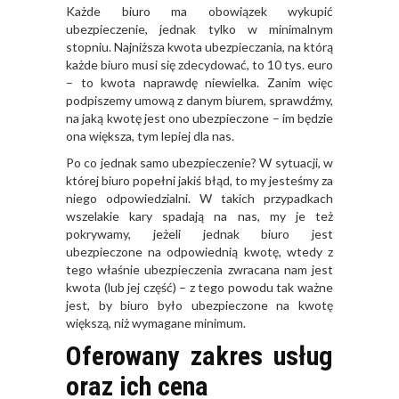
Każde biuro ma obowiązek wykupić
ubezpieczenie, jednak tylko w minimalnym
stopniu. Najniższa kwota ubezpieczania, na którą
każde biuro musi się zdecydować, to 10 tys. euro
– to kwota naprawdę niewielka. Zanim więc
podpiszemy umową z danym biurem, sprawdźmy,
na jaką kwotę jest ono ubezpieczone – im będzie
ona większa, tym lepiej dla nas.
Po co jednak samo ubezpieczenie? W sytuacji, w
której biuro popełni jakiś błąd, to my jesteśmy za
niego odpowiedzialni. W takich przypadkach
wszelakie kary spadają na nas, my je też
pokrywamy, jeżeli jednak biuro jest
ubezpieczone na odpowiednią kwotę, wtedy z
tego właśnie ubezpieczenia zwracana nam jest
kwota (lub jej część) – z tego powodu tak ważne
jest, by biuro było ubezpieczone na kwotę
większą, niż wymagane minimum.
Oferowany zakres usług
oraz ich cena