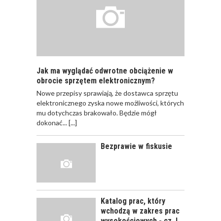
JAKIE SĄ RODZAJE
SZKOLEŃ DLA
PRACOWNIKÓW?
Jak ma wyglądać odwrotne obciążenie w
obrocie sprzętem elektronicznym?
Nowe przepisy sprawiają, że dostawca sprzętu
JAK POWINNO
elektronicznego zyska nowe możliwości, których
WYGLĄDAĆ
mu dotychczas brakowało. Będzie mógł
PRAWIDŁOWE
dokonać...
[...]
SZKOLENIE
PRACOWNIKÓW?
Bezprawie w fiskusie
CZĘŚĆ PIERWSZA!
JAK POWINNO
WYGLĄDAĆ
PRAWIDŁOWE
Katalog prac, który
SZKOLENIE
wchodzą w zakres prac
PRACOWNIKÓW?
wysokościowych - cz. I