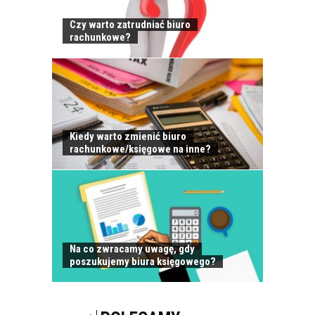
Czy warto zatrudniać biuro
rachunkowe?
JAK POWINNO
WYGLĄDAĆ
PRAWIDŁOWE
SZKOLENIE
PRACOWNIKÓW?
CZĘŚĆ DRUGA!
Kiedy warto zmienić biuro
rachunkowe/księgowe na inne?
ROZWÓJ
PRACOWNIKA - JAK O
NIEGO DBAĆ?
Na co zwracamy uwagę, gdy
poszukujemy biura księgowego?
PRACOWNICY -
CZEMU WARTO ICH
SZKOLIĆ?