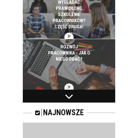
WYGLĄDAĆ
PRAWIDŁOWE
SZKOLENIE
PRACOWNIKÓW?
CZĘŚĆ DRUGA!
ROZWÓJ
PRACOWNIKA - JAK O
NIEGO DBAĆ?
PRACOWNICY -
CZEMU WARTO ICH
SZKOLIĆ?
NAJNOWSZE