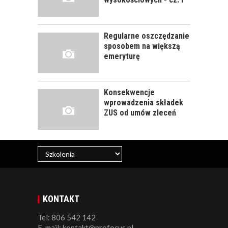
CZĘŚĆ DRUGA!
Regularne oszczędzanie
ROZWÓJ
sposobem na większą
PRACOWNIKA - JAK O
emeryturę
NIEGO DBAĆ?
Konsekwencje
wprowadzenia składek
ZUS od umów zleceń
KONTAKT
Tel: 806 542 142
E-mail: kontakt@profocus.pl