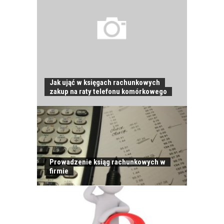
Jak ująć w księgach rachunkowych
zakup na raty telefonu komórkowego
Prowadzenie ksiąg rachunkowych w
JAK POWINNO
firmie
WYGLĄDAĆ
PRAWIDŁOWE
SZKOLENIE
PRACOWNIKÓW?
CZĘŚĆ PIERWSZA!