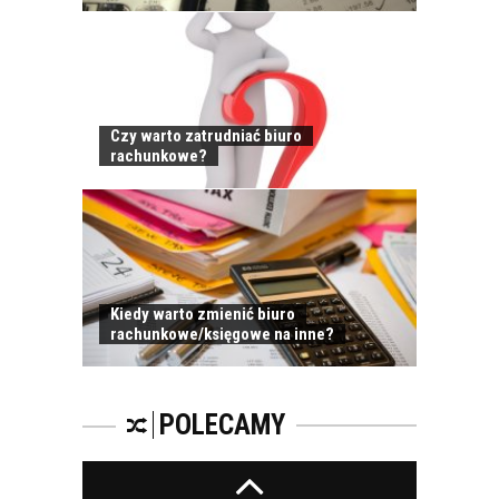
WYGLĄDAĆ
PRAWIDŁOWE
SZKOLENIE
PRACOWNIKÓW?
CZĘŚĆ DRUGA!
Czy warto zatrudniać biuro
rachunkowe?
ROZWÓJ
PRACOWNIKA - JAK O
NIEGO DBAĆ?
Kiedy warto zmienić biuro
rachunkowe/księgowe na inne?
PRACOWNICY -
CZEMU WARTO ICH
SZKOLIĆ?
POLECAMY