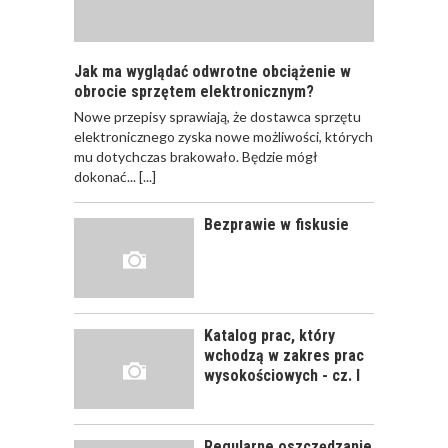
PRACOWNIKÓW?
Jak ma wyglądać odwrotne obciążenie w
obrocie sprzętem elektronicznym?
Nowe przepisy sprawiają, że dostawca sprzętu
JAK POWINNO
elektronicznego zyska nowe możliwości, których
WYGLĄDAĆ
mu dotychczas brakowało. Będzie mógł
PRAWIDŁOWE
dokonać...
[...]
SZKOLENIE
PRACOWNIKÓW?
Bezprawie w fiskusie
CZĘŚĆ PIERWSZA!
JAK POWINNO
WYGLĄDAĆ
PRAWIDŁOWE
Katalog prac, który
SZKOLENIE
wchodzą w zakres prac
PRACOWNIKÓW?
wysokościowych - cz. I
CZĘŚĆ DRUGA!
Regularne oszczędzanie