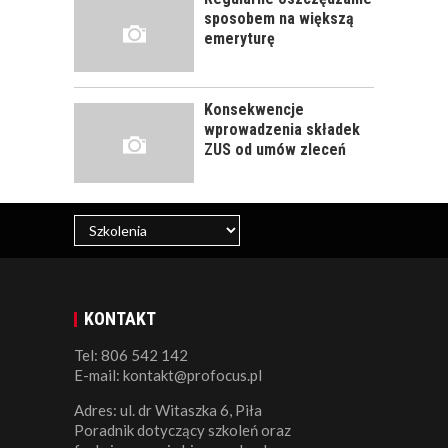
ROZWÓJ
sposobem na większą
PRACOWNIKA - JAK O
emeryturę
NIEGO DBAĆ?
Konsekwencje
wprowadzenia składek
ZUS od umów zleceń
KONTAKT
Tel: 806 542 142
E-mail: kontakt@profocus.pl
Adres: ul. dr Witaszka 6, Piła
Poradnik dotyczący szkoleń oraz