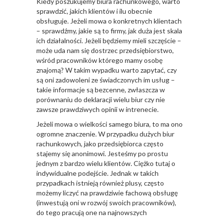
Kiedy poszukujemy biura rachunkowego, warto
sprawdzić, jakich klientów i ilu obecnie
obsługuje. Jeżeli mowa o konkretnych klientach
– sprawdźmy, jakie są to firmy, jak duża jest skala
ich działalności. Jeżeli będziemy mieli szczęście –
może uda nam się dostrzec przedsiębiorstwo,
wśród pracowników którego mamy osobę
znajomą? W takim wypadku warto zapytać, czy
są oni zadowoleni ze świadczonych im usług –
takie informacje są bezcenne, zwłaszcza w
porównaniu do deklaracji wielu biur czy nie
zawsze prawdziwych opinii w intrenecie.
Jeżeli mowa o wielkości samego biura, to ma ono
ogromne znaczenie. W przypadku dużych biur
rachunkowych, jako przedsiębiorca często
stajemy się anonimowi. Jesteśmy po prostu
jednym z bardzo wielu klientów. Ciężko tutaj o
indywidualne podejście. Jednak w takich
przypadkach istnieją również plusy, często
możemy liczyć na prawdziwie fachową obsługę
(inwestują oni w rozwój swoich pracowników),
do tego pracują one na najnowszych