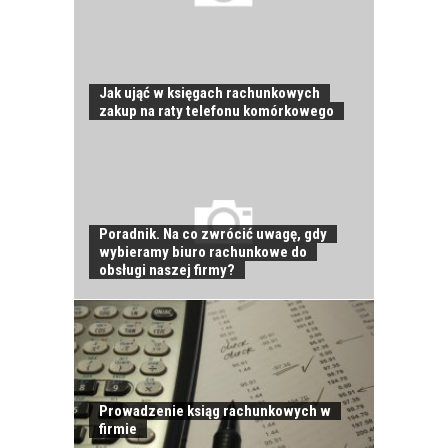
Jak ująć w księgach rachunkowych
zakup na raty telefonu komórkowego
Poradnik. Na co zwrócić uwagę, gdy
wybieramy biuro rachunkowe do
JAK POWINNO
obsługi naszej firmy?
WYGLĄDAĆ
PRAWIDŁOWE
SZKOLENIE
PRACOWNIKÓW?
CZĘŚĆ PIERWSZA!
Prowadzenie ksiąg rachunkowych w
firmie
JAK POWINNO