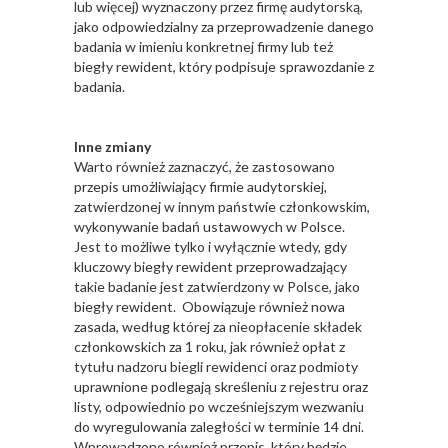
lub więcej) wyznaczony przez firmę audytorską,
jako odpowiedzialny za przeprowadzenie danego
badania w imieniu konkretnej firmy lub też
biegły rewident, który podpisuje sprawozdanie z
badania.
Inne zmiany
Warto również zaznaczyć, że zastosowano
przepis umożliwiający firmie audytorskiej,
zatwierdzonej w innym państwie członkowskim,
wykonywanie badań ustawowych w Polsce.
Jest to możliwe tylko i wyłącznie wtedy, gdy
kluczowy biegły rewident przeprowadzający
takie badanie jest zatwierdzony w Polsce, jako
biegły rewident. Obowiązuje również nowa
zasada, według której za nieopłacenie składek
członkowskich za 1 roku, jak również opłat z
tytułu nadzoru biegli rewidenci oraz podmioty
uprawnione podlegają skreśleniu z rejestru oraz
listy, odpowiednio po wcześniejszym wezwaniu
do wyregulowania zaległości w terminie 14 dni.
Wprowadzono również przepis, który będzie