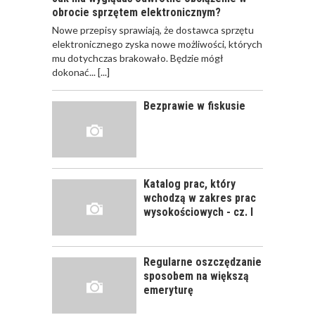
obrocie sprzętem elektronicznym?
Nowe przepisy sprawiają, że dostawca sprzętu
JAK POWINNO
elektronicznego zyska nowe możliwości, których
WYGLĄDAĆ
mu dotychczas brakowało. Będzie mógł
PRAWIDŁOWE
dokonać...
[...]
SZKOLENIE
PRACOWNIKÓW?
Bezprawie w fiskusie
CZĘŚĆ PIERWSZA!
JAK POWINNO
WYGLĄDAĆ
PRAWIDŁOWE
Katalog prac, który
SZKOLENIE
wchodzą w zakres prac
PRACOWNIKÓW?
wysokościowych - cz. I
CZĘŚĆ DRUGA!
Regularne oszczędzanie
ROZWÓJ
sposobem na większą
PRACOWNIKA - JAK O
emeryturę
NIEGO DBAĆ?