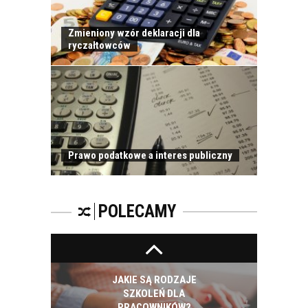
CZĘŚĆ DRUGA!
Zmieniony wzór deklaracji dla
ryczałtowców
ROZWÓJ
PRACOWNIKA - JAK O
NIEGO DBAĆ?
Prawo podatkowe a interes publiczny
PRACOWNICY -
CZEMU WARTO ICH
SZKOLIĆ?
POLECAMY
JAKIE SĄ RODZAJE
SZKOLEŃ DLA
PRACOWNIKÓW?