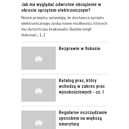
Jak ma wyglądać odwrotne obciążenie w
obrocie sprzętem elektronicznym?
Nowe przepisy sprawiają, że dostawca sprzętu
JAK POWINNO
elektronicznego zyska nowe możliwości, których
WYGLĄDAĆ
mu dotychczas brakowało. Będzie mógł
PRAWIDŁOWE
dokonać...
[...]
SZKOLENIE
PRACOWNIKÓW?
Bezprawie w fiskusie
CZĘŚĆ PIERWSZA!
JAK POWINNO
WYGLĄDAĆ
PRAWIDŁOWE
Katalog prac, który
SZKOLENIE
wchodzą w zakres prac
PRACOWNIKÓW?
wysokościowych - cz. I
CZĘŚĆ DRUGA!
Regularne oszczędzanie
ROZWÓJ
sposobem na większą
PRACOWNIKA - JAK O
emeryturę
NIEGO DBAĆ?