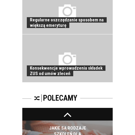
PRACOWNIKÓW?
CZĘŚĆ DRUGA!
Regularne oszczędzanie sposobem na
większą emeryturę
ROZWÓJ
PRACOWNIKA - JAK O
NIEGO DBAĆ?
Konsekwencje wprowadzenia składek
ZUS od umów zleceń
PRACOWNICY -
CZEMU WARTO ICH
SZKOLIĆ?
POLECAMY
JAKIE SĄ RODZAJE
SZKOLEŃ DLA