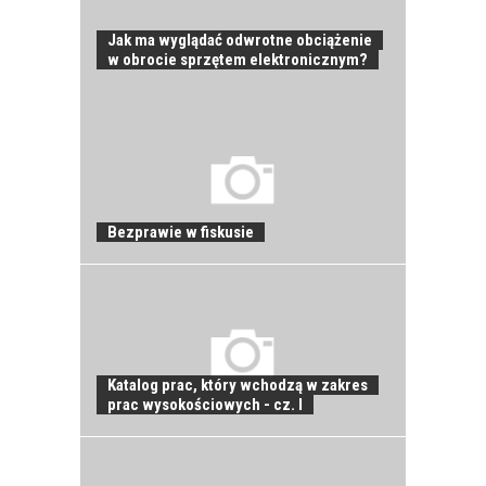
Jak ma wyglądać odwrotne obciążenie
w obrocie sprzętem elektronicznym?
JAK POWINNO
Bezprawie w fiskusie
WYGLĄDAĆ
PRAWIDŁOWE
SZKOLENIE
PRACOWNIKÓW?
CZĘŚĆ PIERWSZA!
Katalog prac, który wchodzą w zakres
prac wysokościowych - cz. I
JAK POWINNO
WYGLĄDAĆ
PRAWIDŁOWE
SZKOLENIE