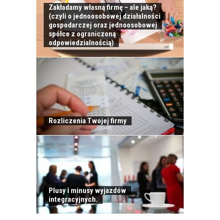
PRACOWNIKÓW?
Zakładamy własną firmę – ale jaką?
CZĘŚĆ PIERWSZA!
(czyli o jednoosobowej działalności
gospodarczej oraz jednoosobowej
spółce z ograniczoną
odpowiedzialnością)
JAK POWINNO
WYGLĄDAĆ
PRAWIDŁOWE
SZKOLENIE
PRACOWNIKÓW?
CZĘŚĆ DRUGA!
Rozliczenia Twojej firmy
ROZWÓJ
PRACOWNIKA - JAK O
NIEGO DBAĆ?
Plusy i minusy wyjazdów
integracyjnych.
PRACOWNICY -
CZEMU WARTO ICH