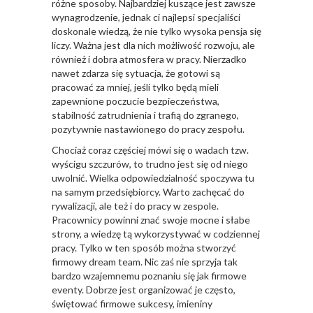
różne sposoby. Najbardziej kuszące jest zawsze
wynagrodzenie, jednak ci najlepsi specjaliści
doskonale wiedzą, że nie tylko wysoka pensja się
liczy. Ważna jest dla nich możliwość rozwoju, ale
również i dobra atmosfera w pracy. Nierzadko
nawet zdarza się sytuacja, że gotowi są
pracować za mniej, jeśli tylko będą mieli
zapewnione poczucie bezpieczeństwa,
stabilność zatrudnienia i trafią do zgranego,
pozytywnie nastawionego do pracy zespołu.
Chociaż coraz częściej mówi się o wadach tzw.
wyścigu szczurów, to trudno jest się od niego
uwolnić. Wielka odpowiedzialność spoczywa tu
na samym przedsiębiorcy. Warto zachęcać do
rywalizacji, ale też i do pracy w zespole.
Pracownicy powinni znać swoje mocne i słabe
strony, a wiedzę tą wykorzystywać w codziennej
pracy. Tylko w ten sposób można stworzyć
firmowy dream team. Nic zaś nie sprzyja tak
bardzo wzajemnemu poznaniu się jak firmowe
eventy. Dobrze jest organizować je często,
świętować firmowe sukcesy, imieniny