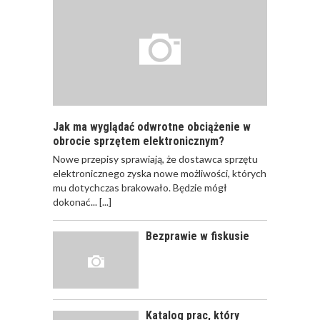
JAKIE SĄ RODZAJE
SZKOLEŃ DLA
PRACOWNIKÓW?
Jak ma wyglądać odwrotne obciążenie w
obrocie sprzętem elektronicznym?
Nowe przepisy sprawiają, że dostawca sprzętu
JAK POWINNO
elektronicznego zyska nowe możliwości, których
WYGLĄDAĆ
mu dotychczas brakowało. Będzie mógł
PRAWIDŁOWE
dokonać...
[...]
SZKOLENIE
PRACOWNIKÓW?
Bezprawie w fiskusie
CZĘŚĆ PIERWSZA!
JAK POWINNO
WYGLĄDAĆ
PRAWIDŁOWE
Katalog prac, który