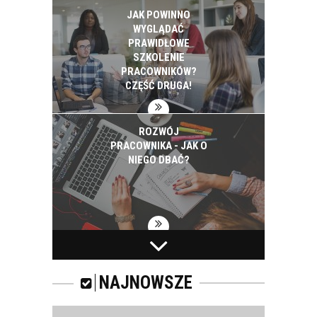
JAK POWINNO
WYGLĄDAĆ
PRAWIDŁOWE
SZKOLENIE
PRACOWNIKÓW?
CZĘŚĆ DRUGA!
ROZWÓJ
PRACOWNIKA - JAK O
NIEGO DBAĆ?
PRACOWNICY -
CZEMU WARTO ICH
SZKOLIĆ?
NAJNOWSZE