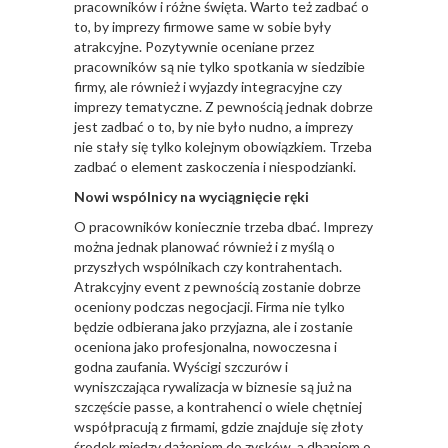
pracowników i różne święta. Warto też zadbać o
to, by imprezy firmowe same w sobie były
atrakcyjne. Pozytywnie oceniane przez
pracowników są nie tylko spotkania w siedzibie
firmy, ale również i wyjazdy integracyjne czy
imprezy tematyczne. Z pewnością jednak dobrze
jest zadbać o to, by nie było nudno, a imprezy
nie stały się tylko kolejnym obowiązkiem. Trzeba
zadbać o element zaskoczenia i niespodzianki.
Nowi wspólnicy na wyciągnięcie ręki
O pracowników koniecznie trzeba dbać. Imprezy
można jednak planować również i z myślą o
przyszłych wspólnikach czy kontrahentach.
Atrakcyjny event z pewnością zostanie dobrze
oceniony podczas negocjacji. Firma nie tylko
będzie odbierana jako przyjazna, ale i zostanie
oceniona jako profesjonalna, nowoczesna i
godna zaufania. Wyścigi szczurów i
wyniszczająca rywalizacja w biznesie są już na
szczęście passe, a kontrahenci o wiele chętniej
współpracują z firmami, gdzie znajduje się złoty
środek między dążeniem do zysków, a dbaniem o