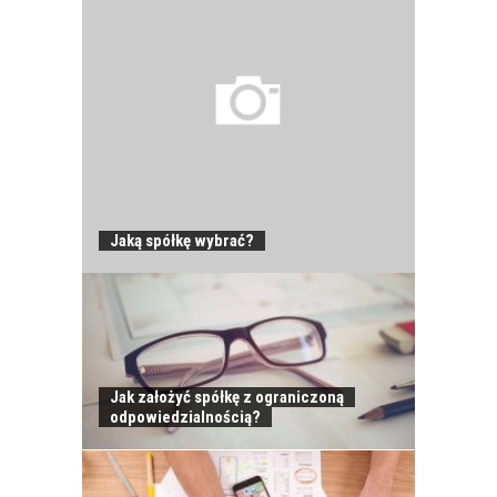
Jaką spółkę wybrać?
Jak założyć spółkę z ograniczoną
JAK POWINNO
odpowiedzialnością?
WYGLĄDAĆ
PRAWIDŁOWE
SZKOLENIE