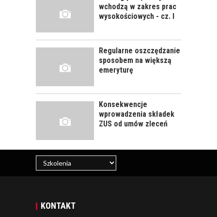
SZKOLENIE
wchodzą w zakres prac
PRACOWNIKÓW?
wysokościowych - cz. I
CZĘŚĆ DRUGA!
Regularne oszczędzanie
ROZWÓJ
sposobem na większą
PRACOWNIKA - JAK O
emeryturę
NIEGO DBAĆ?
Konsekwencje
wprowadzenia składek
ZUS od umów zleceń
KONTAKT