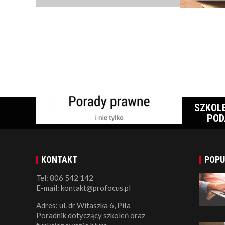
SZKOL
POD
KONTAKT
POPU
Tel: 806 542 142
E-mail: kontakt@profocus.pl
Adres: ul. dr Witaszka 6, Piła
Poradnik dotyczący szkoleń oraz