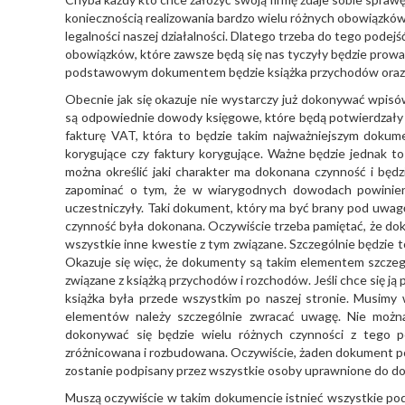
koniecznością realizowania bardzo wielu różnych obowiązkó
legalności naszej działalności. Dlatego trzeba do tego podej
obowiązków, które zawsze będą się nas tyczyły będzie prow
podstawowym dokumentem będzie książka przychodów oraz r
Obecnie jak się okazuje nie wystarczy już dokonywać wpisów 
są odpowiednie dowody księgowe, które będą potwierdzały 
fakturę VAT, która to będzie takim najważniejszym doku
korygujące czy faktury korygujące. Ważne będzie jednak 
można określić jaki charakter ma dokonana czynność i będ
zapominać o tym, że w wiarygodnych dowodach powinien
uczestniczyły. Taki dokument, który ma być brany pod uwag
czynność była dokonana. Oczywiście trzeba pamiętać, że dok
wszystkie inne kwestie z tym związane. Szczególnie będzie 
Okazuje się więc, że dokumenty są takim elementem szczeg
związane z książką przychodów i rozchodów. Jeśli chce się ją
książka była przede wszystkim po naszej stronie. Musimy
elementów należy szczególnie zwracać uwagę. Nie możn
dokonywać się będzie wielu różnych czynności z tego
zróżnicowana i rozbudowana. Oczywiście, żaden dokument potw
zostanie podpisany przez wszystkie osoby uprawnione do d
Muszą oczywiście w takim dokumencie istnieć wszystkie podp