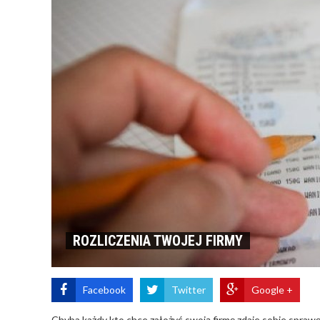
ROZLICZENIA TWOJEJ FIRMY
Facebook
Twitter
Google +
Chyba każdy kto chce założyć swoją firmę zdaje sobie sprawę z