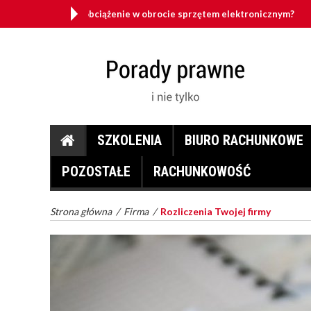
 odwrotne obciążenie w obrocie sprzętem elektronicznym?
SZKOLENIA
BIURO RACHUNKOWE
POZOSTAŁE
RACHUNKOWOŚĆ
Strona główna
/
Firma
/
Rozliczenia Twojej firmy