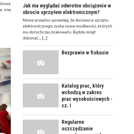
gółowe
Jak ma wyglądać odwrotne obciążenie w
ła ona
obrocie sprzętem elektronicznym?
JAK POWINNO
Nowe przepisy sprawiają, że dostawca sprzętu
WYGLĄDAĆ
elektronicznego zyska nowe możliwości, których
PRAWIDŁOWE
mu dotychczas brakowało. Będzie mógł
SZKOLENIE
dokonać...
[...]
PRACOWNIKÓW?
CZĘŚĆ PIERWSZA!
Bezprawie w fiskusie
JAK POWINNO
WYGLĄDAĆ
PRAWIDŁOWE
SZKOLENIE
Katalog prac, który
PRACOWNIKÓW?
wchodzą w zakres
CZĘŚĆ DRUGA!
prac wysokościowych -
cz. I
ROZWÓJ
PRACOWNIKA - JAK O
Regularne
NIEGO DBAĆ?
oszczędzanie