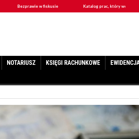
Bezprawie w fiskusie
Katalog prac, który wchodzą w zakres 
NOTARIUSZ
KSIĘGI RACHUNKOWE
EWIDENCJ