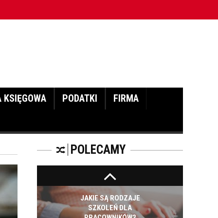
CZĘŚĆ DRUGA!
prac wysokościowych - cz. I
ROZWÓJ
PRACOWNIKA - JAK O
NIEGO DBAĆ?
A KSIĘGOWA
PODATKI
FIRMA
PRACOWNICY -
CZEMU WARTO ICH
SZKOLIĆ?
POLECAMY
JAKIE SĄ RODZAJE
SZKOLEŃ DLA
PRACOWNIKÓW?