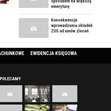
sposobem na większą
emeryturę
Konsekwencje
wprowadzenia składek
ZUS od umów zleceń
RACHUNKOWE
EWIDENCJA KSIĘGOWA
POLECAMY