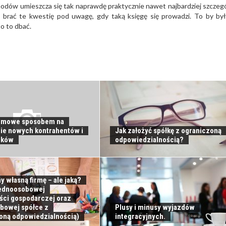
odów umieszcza się tak naprawdę praktycznie nawet najbardziej szcze
a brać te kwestię pod uwagę, gdy taką księgę się prowadzi. To by by
o to dbać.
irmowe sposobem na
ie nowych kontrahentów i
Jak założyć spółkę z ograniczoną
ików
odpowiedzialnością?
 własną firmę – ale jaką?
 jednoosobowej
ości gospodarczej oraz
bowej spółce z
Plusy i minusy wyjazdów
oną odpowiedzialnością)
integracyjnych.