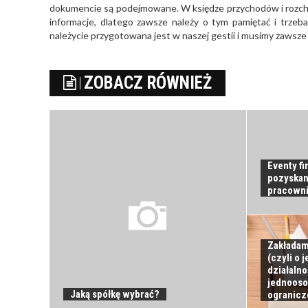
dokumencie są podejmowane. W księdze przychodów i rozch
informacje, dlatego zawsze należy o tym pamiętać i trzeb
należycie przygotowana jest w naszej gestii i musimy zawsze 
ZOBACZ RÓWNIEŻ
Eventy f
pozyskan
pracown
Zakładamy
(czyli o
działaln
jednooso
Jaką spółkę wybrać?
ogranicz