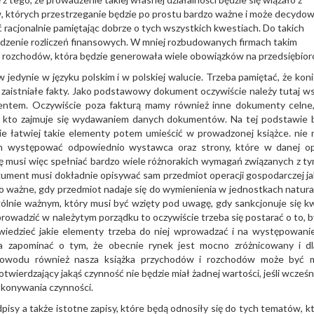
w, których przestrzeganie będzie po prostu bardzo ważne i może decydo
ść racjonalnie pamiętając dobrze o tych wszystkich kwestiach. Do takich
adzenie rozliczeń finansowych. W mniej rozbudowanych firmach takim
ozchodów, która będzie generowała wiele obowiązków na przedsiębior
jedynie w języku polskim i w polskiej walucie. Trzeba pamiętać, że kon
zaistniałe fakty. Jako podstawowy dokument oczywiście należy tutaj w
mentem. Oczywiście poza fakturą mamy również inne dokumenty celne
to kto zajmuje się wydawaniem danych dokumentów. Na tej podstawie 
zie łatwiej takie elementy potem umieścić w prowadzonej książce. nie
 występować odpowiednio wystawca oraz strony, które w danej op
ę musi więc spełniać bardzo wiele różnorakich wymagań związanych z ty
ument musi dokładnie opisywać sam przedmiot operacji gospodarczej jak
to ważne, gdy przedmiot nadaje się do wymienienia w jednostkach natura
ólnie ważnym, który musi być wzięty pod uwagę, gdy sankcjonuje się k
 prowadzić w należytym porządku to oczywiście trzeba się postarać o to, b
 wiedzieć jakie elementy trzeba do niej wprowadzać i na występowani
a zapominać o tym, że obecnie rynek jest mocno zróżnicowany i d
 powodu również nasza książka przychodów i rozchodów może być 
ierdzający jakąś czynność nie będzie miał żadnej wartości, jeśli wcześni
okonywania czynności.
isy a także istotne zapisy, które będą odnosiły się do tych tematów, k