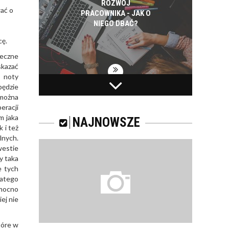
ROZWÓJ
wać o
PRACOWNIKA - JAK O
NIEGO DBAĆ?
cę.
ieczne
skazać
, noty
będzie
PRACOWNICY -
 można
CZEMU WARTO ICH
eracji
SZKOLIĆ?
m jaka
NAJNOWSZE
 i też
lnych.
westie
y taka
e tych
JAKIE SĄ RODZAJE
latego
SZKOLEŃ DLA
mocno
PRACOWNIKÓW?
ej nie
tóre w