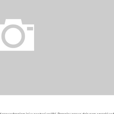
d prowadzeniem jej w postaci spółki. Przepisy prawa dają nam szeroki wy