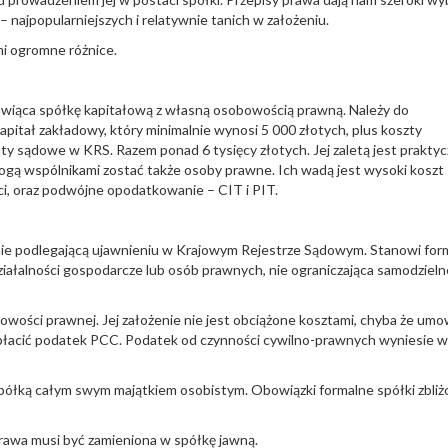
– najpopularniejszych i relatywnie tanich w założeniu.
mi ogromne różnice.
owiąca spółkę kapitałową z własną osobowością prawną. Należy do
kapitał zakładowy, który minimalnie wynosi 5 000 złotych, plus koszty
ty sądowe w KRS. Razem ponad 6 tysięcy złotych. Jej zaletą jest prakty
 mogą wspólnikami zostać także osoby prawne. Ich wadą jest wysoki koszt
i, oraz podwójne opodatkowanie – CIT i PIT.
nie podlegającą ujawnieniu w Krajowym Rejestrze Sądowym. Stanowi for
łalności gospodarcze lub osób prawnych, nie ograniczająca samodzieln
bowości prawnej. Jej założenie nie jest obciążone kosztami, chyba że um
apłacić podatek PCC. Podatek od czynności cywilno-prawnych wyniesie 
 spółką całym swym majątkiem osobistym. Obowiązki formalne spółki zbli
awa musi być zamieniona w spółkę jawną.