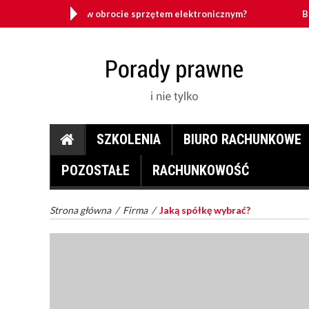
 obciążenie w obrocie sprzętem elektronicznym?
Bezprawi
SZKOLENIA
BIURO RACHUNKOWE
POZOSTAŁE
RACHUNKOWOŚĆ
Strona główna
/
Firma
/
Jaką spółkę wybrać?