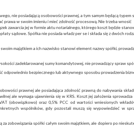
wego, nie posiadającą osobowości prawnej, a tym samym będącą typem s
ć prawa w swoim imieniu i mieć zdolność procesową. Nie trzeba wnosić
zek zawarcia jej w formie aktu notarialnego, którego koszt będzie stano
opłaty sądowe. Spółka nie posiada władz per se i składa się z dwóch rod
 swoim majątkiem a ich nazwisko stanowi element nazwy spółki, prowad
wysokości zadeklarowanej sumy komandytowej, nie prowadzący spraw spół
wość odpowiednio bezpiecznego lub aktywnego sposobu prowadzenia bizn
osobowości prawnej ale posiadająca zdolność prawną do nabywania skła
ilnej ale wymaga ujawnienia się w KRS. Koszt jej założenia sprowadza 
ka VAT (obowiązkowo) oraz 0,5% PCC od wartości wniesionych wkład
nkretnych wspólników, gdy pozostali muszą się wypowiedzieć w sp
ją za zobowiązania spółki całym swoim majątkiem, ale dopiero po nieskut