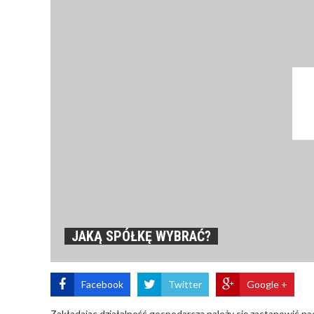
JAKĄ SPÓŁKĘ WYBRAĆ?
Facebook
Twitter
Google +
Zakładając działalność gospodarczą należy się zastanowić na