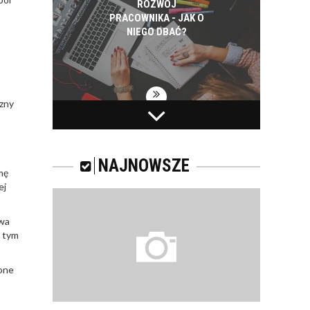
ROZWÓJ
PRACOWNIKA - JAK O
NIEGO DBAĆ?
czny
PRACOWNICY -
CZEMU WARTO ICH
SZKOLIĆ?
NAJNOWSZE
mę
ej
owa
JAKIE SĄ RODZAJE
w tym
SZKOLEŃ DLA
PRACOWNIKÓW?
żone