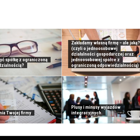
Zakładamy własną firmę – ale jaką?
(czyli o jednoosobowej
działalności gospodarczej oraz
żyć spółkę z ograniczoną
jednoosobowej spółce z
zialnością?
ograniczoną odpowiedzialnością)
Plusy i minusy wyjazdów
nia Twojej firmy
integracyjnych.