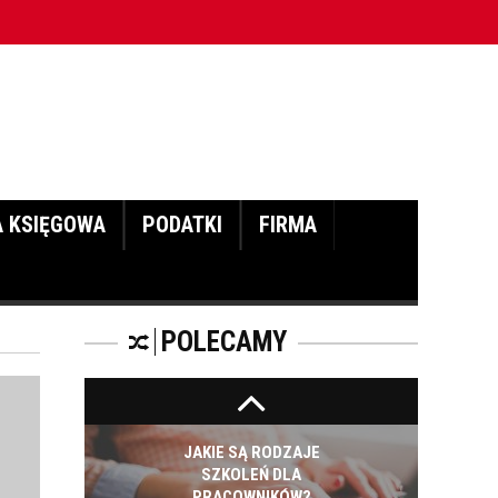
CZĘŚĆ DRUGA!
kościowych - cz. I
ROZWÓJ
PRACOWNIKA - JAK O
NIEGO DBAĆ?
A KSIĘGOWA
PODATKI
FIRMA
PRACOWNICY -
CZEMU WARTO ICH
SZKOLIĆ?
POLECAMY
JAKIE SĄ RODZAJE
SZKOLEŃ DLA
PRACOWNIKÓW?