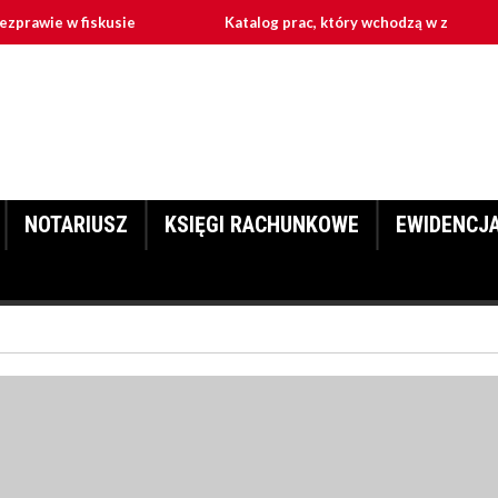
e w fiskusie
Katalog prac, który wchodzą w zakres prac wyso
NOTARIUSZ
KSIĘGI RACHUNKOWE
EWIDENCJ