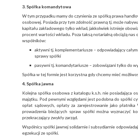
3. Spółka komandytowa
W tym przypadku mamy do czynienia ze spółką prawa handlo
osobowej. Posiada przy tym zdolność prawną tj. może nabywa
kapitału zakładowego tylko wkład, jakkolwiek istnieje obowią
procent wartości wkładu. Poza taksą notarialną obciążą nas 
wspólników:
aktywni tj. komplementariusze – odpowiadający całym
sprawy spółki
pasywni tj. komandytariusze – zobowiązani tylko do 
Spółka w tej formie jest korzystna gdy chcemy mieć możli
4. Spółka jawna
Kolejna spółka osobowa z katalogu k.s.h. nie posiadająca 
majątku. Pod pewnymi względami jest podobna do spółki cyw
opłat sądowych, opłaty za zarejestrowanie jako płatni
prowadzenia bieżących spraw spółki można wyznaczyć ko
przekraczający zwykły zarząd.
Wspólnicy spółki jawnej solidarnie i subsydiarnie odpowiada
egzekucji ze spółki.