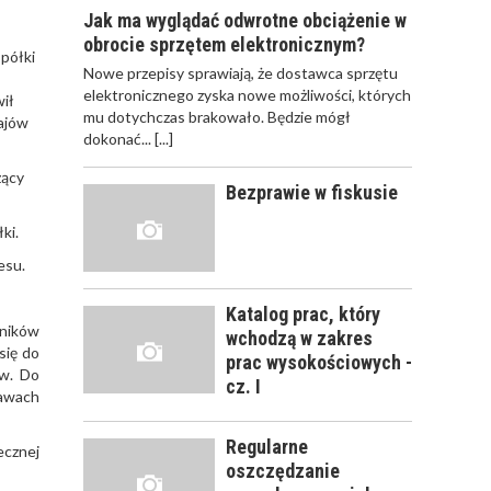
Jak ma wyglądać odwrotne obciążenie w
obrocie sprzętem elektronicznym?
półki
JAK POWINNO
Nowe przepisy sprawiają, że dostawca sprzętu
WYGLĄDAĆ
elektronicznego zyska nowe możliwości, których
wił
PRAWIDŁOWE
mu dotychczas brakowało. Będzie mógł
zajów
SZKOLENIE
dokonać...
[...]
PRACOWNIKÓW?
CZĘŚĆ PIERWSZA!
zący
Bezprawie w fiskusie
ki.
JAK POWINNO
WYGLĄDAĆ
esu.
PRAWIDŁOWE
SZKOLENIE
Katalog prac, który
PRACOWNIKÓW?
dników
wchodzą w zakres
CZĘŚĆ DRUGA!
się do
prac wysokościowych -
ów. Do
cz. I
rawach
ROZWÓJ
PRACOWNIKA - JAK O
Regularne
ecznej
NIEGO DBAĆ?
oszczędzanie