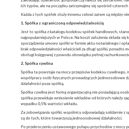
ich typów, ale na początku zatrzymajmy się spośród czterech 
Każda z tych spółek służy innemu celowi zatem są między ni
1. Spółka z ograniczoną odpowiedzialnością
Jest to spółka z katalogu kodeksu spółek handlowych, stan
najpopularniejszych w Polsce. Na koszt założenia składa się 
sporządzenia umowy spółki w formie aktu notarialnego i opła
brak odpowiedzialności właścicieli za długi spółki, ponadto
obsługi księgowej z powodu obowiązku pełnej rachunkowośc
2. Spółka cywilna
Spółka ta powstaje na mocy przepisów kodeksu cywilnego, 
współpracy osób fizycznych prowadzących jednoosobowe dzia
działalności poza spółką.
Spółka cywilna jest formą organizacyjną nie posiadającą oso
spółka przewiduje wniesienie wkładów od których należy z
wypadku 0,5% wartości wkładu.
Za zobowiązania spółki, wspólnicy odpowiadają solidarnie z
są do tych, które towarzyszą jednoosobowej działalności.
Po przekroczeniu ustawowego pułapu przychodów z mocy pr