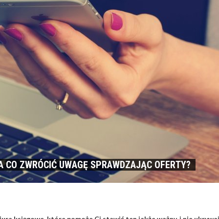
NA CO ZWRÓCIĆ UWAGĘ SPRAWDZAJĄC OFERTY?
ura księgowe, które pomoże Ci stawić ten jakże ważny, i nie ukrywa