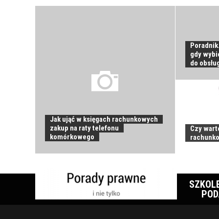
Poradnik
gdy wybi
do obsług
Jak ująć w księgach rachunkowych
zakup na raty telefonu
Czy wart
komórkowego
rachunk
SZKOL
POD