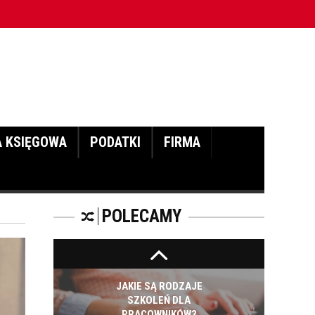
CZĘŚĆ DRUGA!
prac wysokościowych - cz. I
ROZWÓJ
PRACOWNIKA - JAK O
NIEGO DBAĆ?
A KSIĘGOWA
PODATKI
FIRMA
PRACOWNICY -
CZEMU WARTO ICH
SZKOLIĆ?
POLECAMY
JAKIE SĄ RODZAJE
SZKOLEŃ DLA
PRACOWNIKÓW?