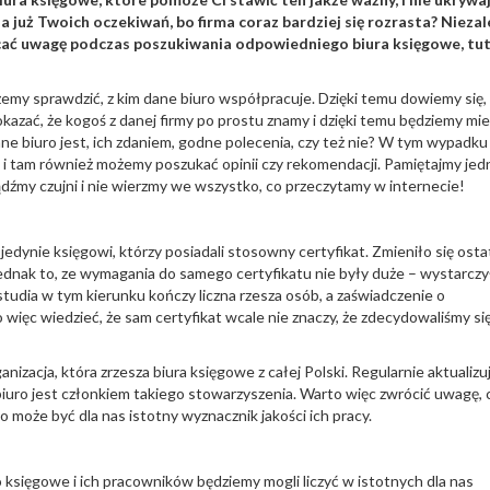
 już Twoich oczekiwań, bo firma coraz bardziej się rozrasta? Niezal
acać uwagę podczas poszukiwania odpowiedniego biura księgowe, tut
żemy sprawdzić, z kim dane biuro współpracuje. Dzięki temu dowiemy się,
kazać, że kogoś z danej firmy po prostu znamy i dzięki temu będziemy miel
dane biuro jest, ich zdaniem, godne polecenia, czy też nie? W tym wypadku
 i tam również możemy poszukać opinii czy rekomendacji. Pamiętajmy jed
bądźmy czujni i nie wierzmy we wszystko, co przeczytamy w internecie!
edynie księgowi, którzy posiadali stosowny certyfikat. Zmieniło się osta
 jednak to, ze wymagania do samego certyfikatu nie były duże – wystarczy
tudia w tym kierunku kończy liczna rzesza osób, a zaświadczenie o
więc wiedzieć, że sam certyfikat wcale nie znaczy, że zdecydowaliśmy si
zacja, która zrzesza biura księgowe z całej Polski. Regularnie aktualizuj
biuro jest członkiem takiego stowarzyszenia. Warto więc zwrócić uwagę, 
o może być dla nas istotny wyznacznik jakości ich pracy.
księgowe i ich pracowników będziemy mogli liczyć w istotnych dla nas