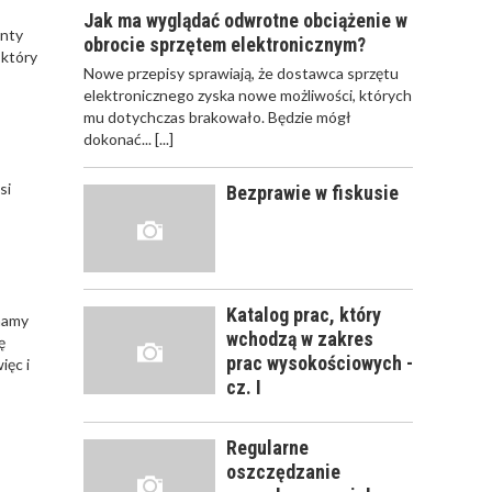
Jak ma wyglądać odwrotne obciążenie w
enty
obrocie sprzętem elektronicznym?
 który
JAK POWINNO
Nowe przepisy sprawiają, że dostawca sprzętu
WYGLĄDAĆ
elektronicznego zyska nowe możliwości, których
PRAWIDŁOWE
mu dotychczas brakowało. Będzie mógł
SZKOLENIE
dokonać...
[...]
PRACOWNIKÓW?
CZĘŚĆ PIERWSZA!
si
Bezprawie w fiskusie
JAK POWINNO
WYGLĄDAĆ
PRAWIDŁOWE
SZKOLENIE
Katalog prac, który
ynamy
PRACOWNIKÓW?
wchodzą w zakres
ę
CZĘŚĆ DRUGA!
prac wysokościowych -
ięc i
cz. I
ROZWÓJ
PRACOWNIKA - JAK O
Regularne
NIEGO DBAĆ?
oszczędzanie