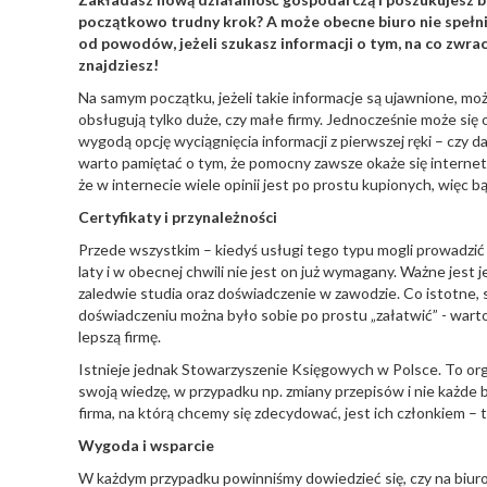
początkowo trudny krok? A może obecne biuro nie spełnia
od powodów, jeżeli szukasz informacji o tym, na co zwr
znajdziesz!
Na samym początku, jeżeli takie informacje są ujawnione, mo
obsługują tylko duże, czy małe firmy. Jednocześnie może się o
wygodą opcję wyciągnięcia informacji z pierwszej ręki – czy 
warto pamiętać o tym, że pomocny zawsze okaże się internet
że w internecie wiele opinii jest po prostu kupionych, więc 
Certyfikaty i przynależności
Przede wszystkim – kiedyś usługi tego typu mogli prowadzić j
laty i w obecnej chwili nie jest on już wymagany. Ważne jest
zaledwie studia oraz doświadczenie w zawodzie. Co istotne, s
doświadczeniu można było sobie po prostu „załatwić” - warto 
lepszą firmę.
Istnieje jednak Stowarzyszenie Księgowych w Polsce. To organi
swoją wiedzę, w przypadku np. zmiany przepisów i nie każde 
firma, na którą chcemy się zdecydować, jest ich członkiem – t
Wygoda i wsparcie
W każdym przypadku powinniśmy dowiedzieć się, czy na biuro 