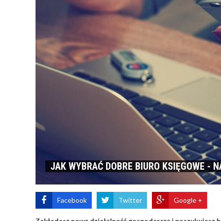
JAK WYBRAĆ DOBRE BIURO KSIĘGOWE - 
Facebook
Twitter
Google +
​Zakładasz nową działalność gospodarczą i poszukujesz bi