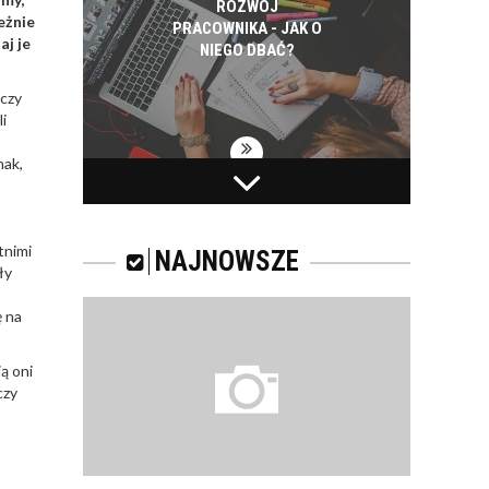
ROZWÓJ
eżnie
PRACOWNIKA - JAK O
aj je
NIEGO DBAĆ?
 czy
i
nak,
PRACOWNICY -
CZEMU WARTO ICH
SZKOLIĆ?
tnimi
NAJNOWSZE
ły
ę na
JAKIE SĄ RODZAJE
ą oni
SZKOLEŃ DLA
czy
PRACOWNIKÓW?