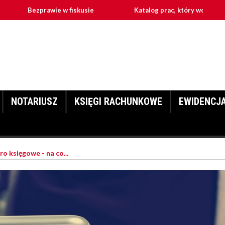
Bezprawie w fiskusie
Katalog prac, który wchodzą w zakres 
NOTARIUSZ
KSIĘGI RACHUNKOWE
EWIDENCJ
o księgowe - na co...