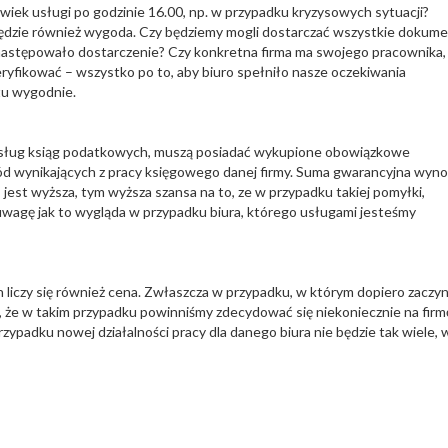
lwiek usługi po godzinie 16.00, np. w przypadku kryzysowych sytuacji?
ię będzie również wygoda. Czy będziemy mogli dostarczać wszystkie dokum
zie następowało dostarczenie? Czy konkretna firma ma swojego pracownika,
eryfikować – wszystko po to, aby biuro spełniło nasze oczekiwania
tu wygodnie.
 usług ksiąg podatkowych, muszą posiadać wykupione obowiązkowe
d wynikających z pracy księgowego danej firmy. Suma gwarancyjna wyno
 jest wyższa, tym wyższa szansa na to, ze w przypadku takiej pomyłki,
agę jak to wygląda w przypadku biura, którego usługami jesteśmy
 liczy się również cena. Zwłaszcza w przypadku, w którym dopiero zacz
, że w takim przypadku powinniśmy zdecydować się niekoniecznie na firm
przypadku nowej działalności pracy dla danego biura nie będzie tak wiele, w