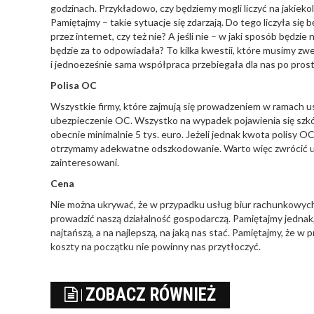
godzinach. Przykładowo, czy będziemy mogli liczyć na jakieko
Pamiętajmy – takie sytuacje się zdarzają. Do tego liczyła s
przez internet, czy też nie? A jeśli nie – w jaki sposób będ
będzie za to odpowiadała? To kilka kwestii, które musimy zw
i jednoeześnie sama współpraca przebiegała dla nas po pros
Polisa OC
Wszystkie firmy, które zajmują się prowadzeniem w ramach
ubezpieczenie OC. Wszystko na wypadek pojawienia się szkó
obecnie minimalnie 5 tys. euro. Jeżeli jednak kwota polisy OC
otrzymamy adekwatne odszkodowanie. Warto więc zwrócić uw
zainteresowani.
Cena
Nie można ukrywać, że w przypadku usług biur rachunkowych
prowadzić naszą działalność gospodarczą. Pamiętajmy jednak
najtańszą, a na najlepszą, na jaką nas stać. Pamiętajmy, że w 
koszty na początku nie powinny nas przytłoczyć.
ZOBACZ RÓWNIEŻ