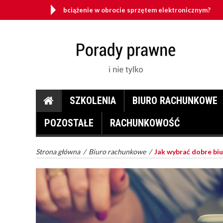
odwrotne obciążenie w obrocie sprzętem elektronicznym?
SZKOLENIA
BIURO RACHUNKOWE
POZOSTAŁE
RACHUNKOWOŚĆ
Strona główna
/
Biuro rachunkowe
/
Jak wybrać dobre biur