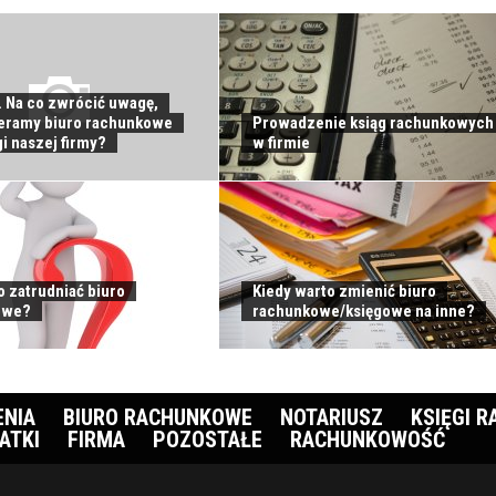
. Na co zwrócić uwagę,
eramy biuro rachunkowe
Prowadzenie ksiąg rachunkowych
i naszej firmy?
w firmie
o zatrudniać biuro
Kiedy warto zmienić biuro
owe?
rachunkowe/księgowe na inne?
ENIA
BIURO RACHUNKOWE
NOTARIUSZ
KSIĘGI 
ATKI
FIRMA
POZOSTAŁE
RACHUNKOWOŚĆ