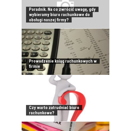
Poradnik. Na co zwrócić uwagę, gdy
wybieramy biuro rachunkowe do
JAK POWINNO
obsługi naszej firmy?
WYGLĄDAĆ
PRAWIDŁOWE
SZKOLENIE
PRACOWNIKÓW?
CZĘŚĆ PIERWSZA!
Prowadzenie ksiąg rachunkowych w
firmie
JAK POWINNO
WYGLĄDAĆ
PRAWIDŁOWE
SZKOLENIE
PRACOWNIKÓW?
CZĘŚĆ DRUGA!
Czy warto zatrudniać biuro
rachunkowe?
ROZWÓJ
PRACOWNIKA - JAK O
NIEGO DBAĆ?