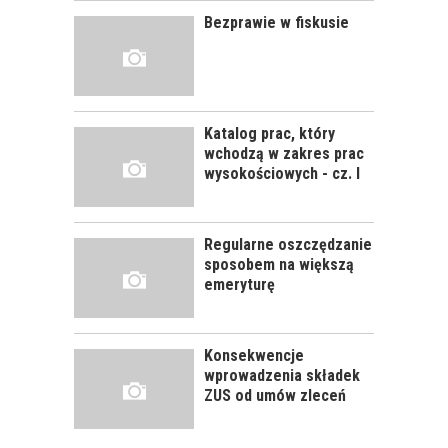
PRACOWNIKÓW?
Bezprawie w fiskusie
CZĘŚĆ PIERWSZA!
JAK POWINNO
WYGLĄDAĆ
PRAWIDŁOWE
Katalog prac, który
SZKOLENIE
wchodzą w zakres prac
PRACOWNIKÓW?
wysokościowych - cz. I
CZĘŚĆ DRUGA!
Regularne oszczędzanie
ROZWÓJ
sposobem na większą
PRACOWNIKA - JAK O
emeryturę
NIEGO DBAĆ?
Konsekwencje
wprowadzenia składek
ZUS od umów zleceń