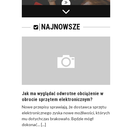
PRACOWNICY -
CZEMU WARTO ICH
SZKOLIĆ?
NAJNOWSZE
JAKIE SĄ RODZAJE
SZKOLEŃ DLA
PRACOWNIKÓW?
Jak ma wyglądać odwrotne obciążenie w
obrocie sprzętem elektronicznym?
Nowe przepisy sprawiają, że dostawca sprzętu
JAK POWINNO
elektronicznego zyska nowe możliwości, których
WYGLĄDAĆ
mu dotychczas brakowało. Będzie mógł
PRAWIDŁOWE
dokonać...
[...]
SZKOLENIE