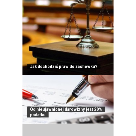
Jak dochodzić praw do zachowku?
Od nieujawnionej darowizny jest 20%
JAK POWINNO
podatku
WYGLĄDAĆ
PRAWIDŁOWE
SZKOLENIE