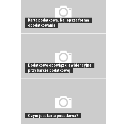
PRACOWNIKÓW?
CZĘŚĆ PIERWSZA!
Karta podatkowa. Najlepsza forma
opodatkowania
JAK POWINNO
WYGLĄDAĆ
PRAWIDŁOWE
SZKOLENIE
PRACOWNIKÓW?
CZĘŚĆ DRUGA!
Dodatkowe obowiązki ewidencyjne
przy karcie podatkowej
ROZWÓJ
PRACOWNIKA - JAK O
NIEGO DBAĆ?
Czym jest karta podatkowa?
PRACOWNICY -
CZEMU WARTO ICH