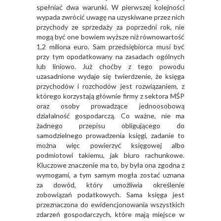
spełniać dwa warunki. W pierwszej kolejności
wypada zwrócić uwagę na uzyskiwane przez nich
przychody ze sprzedaży za poprzedni rok, nie
mogą być one bowiem wyższe niż równowartość
1,2 miliona euro. Sam przedsiębiorca musi być
przy tym opodatkowany na zasadach ogólnych
lub liniowo. Już choćby z tego powodu
uzasadnione wydaje się twierdzenie, że księga
przychodów i rozchodów jest rozwiązaniem, z
którego korzystają głównie firmy z sektora MŚP
oraz osoby prowadzące jednoosobową
działalność gospodarczą. Co ważne, nie ma
żadnego przepisu obligującego do
samodzielnego prowadzenia księgi, zadanie to
można więc powierzyć księgowej albo
podmiotowi takiemu, jak biuro rachunkowe.
Kluczowe znaczenie ma to, by była ona zgodna z
wymogami, a tym samym mogła zostać uznana
za dowód, który umożliwia określenie
zobowiązań podatkowych. Sama księga jest
przeznaczona do ewidencjonowania wszystkich
zdarzeń gospodarczych, które mają miejsce w