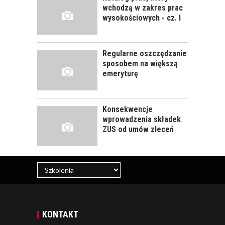
SZKOLENIE
wchodzą w zakres prac
PRACOWNIKÓW?
wysokościowych - cz. I
CZĘŚĆ DRUGA!
Regularne oszczędzanie
ROZWÓJ
sposobem na większą
PRACOWNIKA - JAK O
emeryturę
NIEGO DBAĆ?
Konsekwencje
wprowadzenia składek
ZUS od umów zleceń
KONTAKT