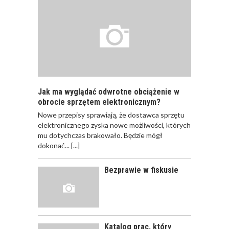
JAKIE SĄ RODZAJE
SZKOLEŃ DLA
PRACOWNIKÓW?
Jak ma wyglądać odwrotne obciążenie w
obrocie sprzętem elektronicznym?
Nowe przepisy sprawiają, że dostawca sprzętu
JAK POWINNO
elektronicznego zyska nowe możliwości, których
WYGLĄDAĆ
mu dotychczas brakowało. Będzie mógł
PRAWIDŁOWE
dokonać...
[...]
SZKOLENIE
PRACOWNIKÓW?
Bezprawie w fiskusie
CZĘŚĆ PIERWSZA!
JAK POWINNO
WYGLĄDAĆ
PRAWIDŁOWE
Katalog prac, który