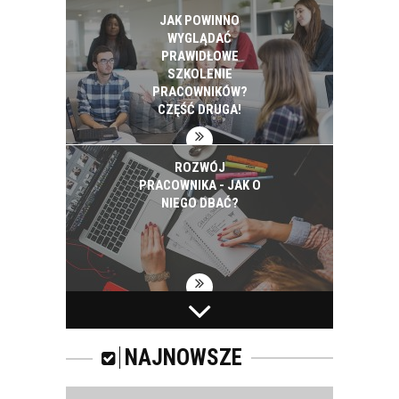
JAK POWINNO
WYGLĄDAĆ
PRAWIDŁOWE
SZKOLENIE
PRACOWNIKÓW?
CZĘŚĆ DRUGA!
ROZWÓJ
PRACOWNIKA - JAK O
NIEGO DBAĆ?
PRACOWNICY -
CZEMU WARTO ICH
SZKOLIĆ?
NAJNOWSZE