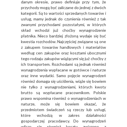
danym okresie, prawo definiuje przy tym, że
przychody mogą być zaliczane do jednej z dwóch
kategorii. Są to wartości sprzedanych towarów i
usług, mamy jednak do czynienia również z tak
zwanymi przychodami pozostałymi, w których
skład wchodzi już choćby wynagrodzenie
płatnika. Nieco bardziej złożoną wydaje się być
kwestia rozchodów. Najczęściej związane są one
z zakupem towarów handlowych i materiałów
według cen zakupów oraz kosztami ubocznymi
tego rodzaju zakupów wiążącymi się już choćby z
ich transportem. Rozchodami są jednak również
wynagrodzenia wypłacane w gotówce i naturze
oraz inne wydatki. Samo pojęcie wynagrodzeń
również domaga się uściślenia, wiąże się bowiem
nie tylko z wynagrodzeniami, których kwoty
brutto są wypłacane pracownikom. Polskie
prawo wspomina również o wynagrodzeniach w
naturze, może się bowiem okazać, że
przedmiotem świadczeń są rzeczy lub usługi,
które wchodzą w zakres działalności
gospodarczej pracodawcy. Do wynagrodzeń
wlicza się również koszty związane z