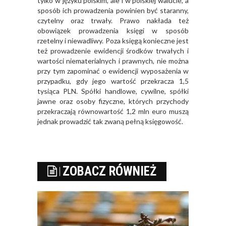
tylko w języku polskim, ale i w polskiej walucie, a
sposób ich prowadzenia powinien być staranny,
czytelny oraz trwały. Prawo nakłada też
obowiązek prowadzenia księgi w sposób
rzetelny i niewadliwy. Poza księgą konieczne jest
też prowadzenie ewidencji środków trwałych i
wartości niematerialnych i prawnych, nie można
przy tym zapominać o ewidencji wyposażenia w
przypadku, gdy jego wartość przekracza 1,5
tysiąca PLN. Spółki handlowe, cywilne, spółki
jawne oraz osoby fizyczne, których przychody
przekraczają równowartość 1,2 mln euro muszą
jednak prowadzić tak zwaną pełną księgowość.
ZOBACZ RÓWNIEŻ