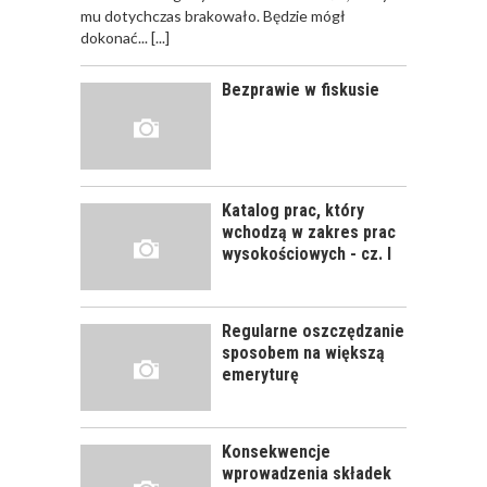
WYGLĄDAĆ
mu dotychczas brakowało. Będzie mógł
PRAWIDŁOWE
dokonać...
[...]
SZKOLENIE
PRACOWNIKÓW?
Bezprawie w fiskusie
CZĘŚĆ PIERWSZA!
JAK POWINNO
WYGLĄDAĆ
PRAWIDŁOWE
Katalog prac, który
SZKOLENIE
wchodzą w zakres prac
PRACOWNIKÓW?
wysokościowych - cz. I
CZĘŚĆ DRUGA!
Regularne oszczędzanie
ROZWÓJ
sposobem na większą
PRACOWNIKA - JAK O
emeryturę
NIEGO DBAĆ?
Konsekwencje
wprowadzenia składek