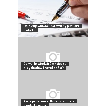
Od nieujawnionej darowizny jest 20%
JAK POWINNO
podatku
WYGLĄDAĆ
PRAWIDŁOWE
SZKOLENIE
PRACOWNIKÓW?
CZĘŚĆ PIERWSZA!
Co warto wiedzieć o księdze
przychodów i rozchodów?
JAK POWINNO
WYGLĄDAĆ
PRAWIDŁOWE
SZKOLENIE
PRACOWNIKÓW?
CZĘŚĆ DRUGA!
Karta podatkowa. Najlepsza forma
opodatkowania