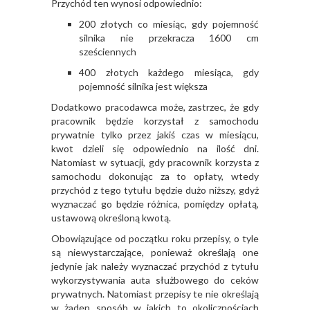
Przychód ten wynosi odpowiednio:
200 złotych co miesiąc, gdy pojemność
silnika nie przekracza 1600 cm
sześciennych
400 złotych każdego miesiąca, gdy
pojemność silnika jest większa
Dodatkowo pracodawca może, zastrzec, że gdy
pracownik będzie korzystał z samochodu
prywatnie tylko przez jakiś czas w miesiącu,
kwot dzieli się odpowiednio na ilość dni.
Natomiast w sytuacji, gdy pracownik korzysta z
samochodu dokonując za to opłaty, wtedy
przychód z tego tytułu będzie dużo niższy, gdyż
wyznaczać go będzie różnica, pomiędzy opłatą,
ustawową określoną kwotą.
Obowiązujące od początku roku przepisy, o tyle
są niewystarczające, ponieważ określają one
jedynie jak należy wyznaczać przychód z tytułu
wykorzystywania auta służbowego do ceków
prywatnych. Natomiast przepisy te nie określają
w żaden sposób w jakich to okolicznościach