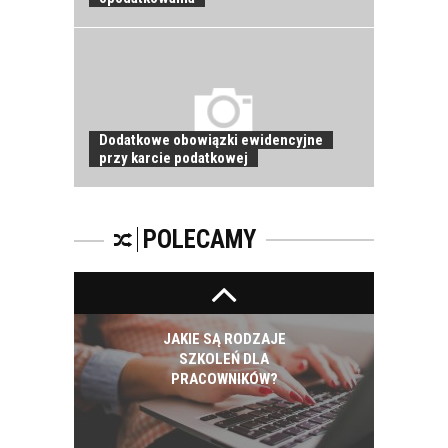
ROZWÓJ
PRACOWNIKA - JAK O
NIEGO DBAĆ?
Dodatkowe obowiązki ewidencyjne
przy karcie podatkowej
PRACOWNICY -
CZEMU WARTO ICH
SZKOLIĆ?
POLECAMY
JAKIE SĄ RODZAJE
SZKOLEŃ DLA
PRACOWNIKÓW?