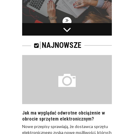
PRACOWNICY -
CZEMU WARTO ICH
SZKOLIĆ?
NAJNOWSZE
JAKIE SĄ RODZAJE
SZKOLEŃ DLA
PRACOWNIKÓW?
Jak ma wyglądać odwrotne obciążenie w
obrocie sprzętem elektronicznym?
Nowe przepisy sprawiają, że dostawca sprzętu
JAK POWINNO
elektronicznego zyska nowe możliwości, których