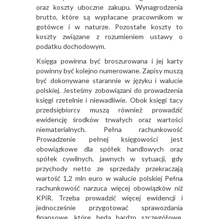
oraz koszty uboczne zakupu. Wynagrodzenia
brutto, które są wypłacane pracownikom w
gotówce i w naturze. Pozostałe koszty to
koszty związane z rozumieniem ustawy o
podatku dochodowym.
Księga powinna być broszurowana i jej karty
powinny być kolejno numerowane. Zapisy muszą
być dokonywane starannie w języku i walucie
polskiej. Jesteśmy zobowiązani do prowadzenia
księgi rzetelnie i niewadliwie. Obok księgi tacy
przedsiębiorcy muszą również prowadzić
ewidencję środków trwałych oraz wartości
niematerialnych. Pełna rachunkowość
Prowadzenie pełnej księgowości jest
obowiązkowe dla spółek handlowych oraz
spółek cywilnych, jawnych w sytuacji, gdy
przychody netto ze sprzedaży przekraczają
wartość 1,2 mln euro w walucie polskiej Pełna
rachunkowość narzuca więcej obowiązków niż
KPiR. Trzeba prowadzić więcej ewidencji i
jednocześnie przygotować sprawozdania
finansowe, które będą bardzo szczegółowe.