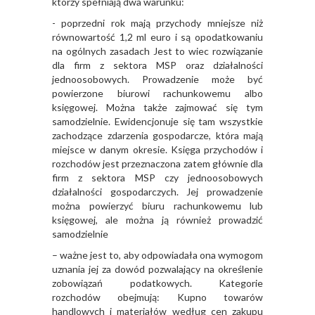
którzy spełniają dwa warunku:
- poprzedni rok mają przychody mniejsze niż
równowartość 1,2 ml euro i są opodatkowaniu
na ogólnych zasadach Jest to wiec rozwiązanie
dla firm z sektora MSP oraz działalności
jednoosobowych. Prowadzenie może być
powierzone biurowi rachunkowemu albo
księgowej. Można także zajmować się tym
samodzielnie. Ewidencjonuje się tam wszystkie
zachodzące zdarzenia gospodarcze, która mają
miejsce w danym okresie. Księga przychodów i
rozchodów jest przeznaczona zatem głównie dla
firm z sektora MSP czy jednoosobowych
działalności gospodarczych. Jej prowadzenie
można powierzyć biuru rachunkowemu lub
księgowej, ale można ją również prowadzić
samodzielnie
– ważne jest to, aby odpowiadała ona wymogom
uznania jej za dowód pozwalający na określenie
zobowiązań podatkowych. Kategorie
rozchodów obejmują: Kupno towarów
handlowych i materiałów według cen zakupu