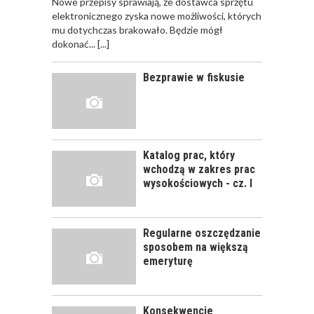
Nowe przepisy sprawiają, że dostawca sprzętu
JAK POWINNO
elektronicznego zyska nowe możliwości, których
WYGLĄDAĆ
mu dotychczas brakowało. Będzie mógł
PRAWIDŁOWE
dokonać...
[...]
SZKOLENIE
PRACOWNIKÓW?
Bezprawie w fiskusie
CZĘŚĆ PIERWSZA!
JAK POWINNO
WYGLĄDAĆ
PRAWIDŁOWE
Katalog prac, który
SZKOLENIE
wchodzą w zakres prac
PRACOWNIKÓW?
wysokościowych - cz. I
CZĘŚĆ DRUGA!
Regularne oszczędzanie
ROZWÓJ
sposobem na większą
PRACOWNIKA - JAK O
emeryturę
NIEGO DBAĆ?
Konsekwencje