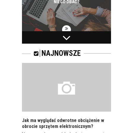
NIEGO DBAĆ?
PRACOWNICY -
CZEMU WARTO ICH
SZKOLIĆ?
NAJNOWSZE
JAKIE SĄ RODZAJE
SZKOLEŃ DLA
PRACOWNIKÓW?
Jak ma wyglądać odwrotne obciążenie w
obrocie sprzętem elektronicznym?