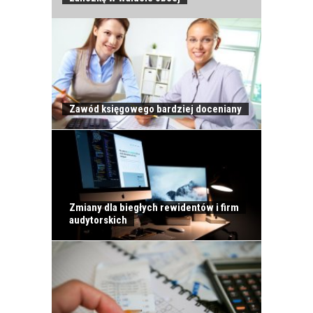
JAK POWINNO
Zawód księgowego bardziej doceniany
WYGLĄDAĆ
PRAWIDŁOWE
SZKOLENIE
PRACOWNIKÓW?
CZĘŚĆ PIERWSZA!
Zmiany dla biegłych rewidentów i firm
audytorskich
JAK POWINNO
WYGLĄDAĆ
PRAWIDŁOWE
SZKOLENIE
PRACOWNIKÓW?
CZĘŚĆ DRUGA!