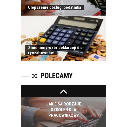
Ulepszenie obsługi podatnika
ROZWÓJ
PRACOWNIKA - JAK O
NIEGO DBAĆ?
Zmieniony wzór deklaracji dla
ryczałtowców
PRACOWNICY -
CZEMU WARTO ICH
SZKOLIĆ?
POLECAMY
JAKIE SĄ RODZAJE
SZKOLEŃ DLA
PRACOWNIKÓW?