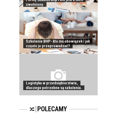
zwolniony.
JAK POWINNO
WYGLĄDAĆ
PRAWIDŁOWE
SZKOLENIE
PRACOWNIKÓW?
CZĘŚĆ DRUGA!
Szkolenie BHP- kto ma obowiązek i jak
często je przeprowadzać?
ROZWÓJ
PRACOWNIKA - JAK O
NIEGO DBAĆ?
Logistyka w przedsiębiorstwie,
dlaczego potrzebne są szkolenia.
PRACOWNICY -
CZEMU WARTO ICH
SZKOLIĆ?
POLECAMY