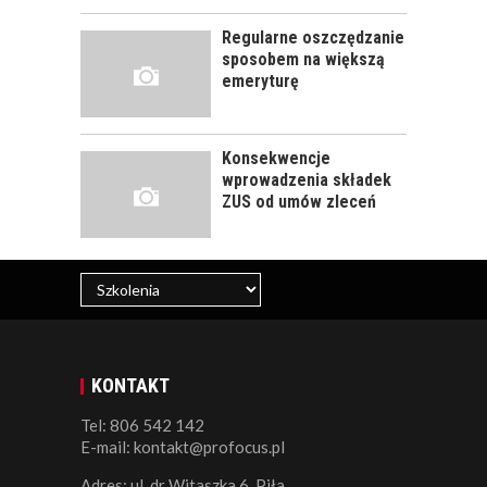
Regularne oszczędzanie
ROZWÓJ
sposobem na większą
PRACOWNIKA - JAK O
emeryturę
NIEGO DBAĆ?
Konsekwencje
wprowadzenia składek
ZUS od umów zleceń
KONTAKT
Tel: 806 542 142
E-mail: kontakt@profocus.pl
Adres: ul. dr Witaszka 6, Piła