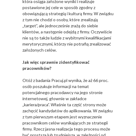
która osiąga założone wyniki i realizuje
postawione jej cele w sposób zgodny z
obowiązującą strategią i kulturą firmy. W związku
z tym nie chodzi o osoby, które zrealizują
„target”, ale jednocześnie zrażą do siebie
klientów, a następnie odejdą z firmy. Oczywiście
nie są to także ludzie z wybitnymi kwalifikacjami
merytorycznymi, którzy nie potrafią zrealizować
założonych celów.
Jak więc sprawnie zidentyfikować
pracowników?
Otóż z badania Pracuj.pl wynika, że aż 66 proc.
osób poszukuje informacji na temat
potencjalnego pracodawcy na jego stronie
internetowej, głownie w zakładce
„kariera/praca”. Właśnie ta część strony może
zachęcić kandydatów do aplikowania. W związku
z tym pierwszym etapem jest wyznaczenie
pracownikom celów wynikających ze strategii
firmy. Rzecz jasna realizacja tego procesu może
być prostsza lub trudniejsza, w zależności od