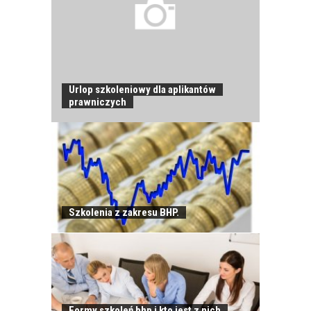
Urlop szkoleniowy dla aplikantów
prawniczych
JAK POWINNO
Szkolenia z zakresu BHP.
WYGLĄDAĆ
PRAWIDŁOWE
SZKOLENIE
PRACOWNIKÓW?
CZĘŚĆ PIERWSZA!
Formy szkoleń bhp i kto jest z nich