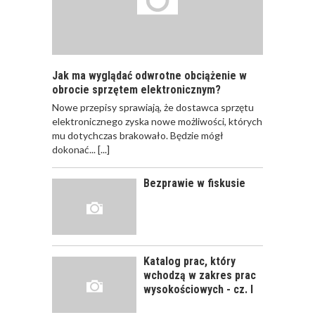
SZKOLEŃ DLA
PRACOWNIKÓW?
Jak ma wyglądać odwrotne obciążenie w
obrocie sprzętem elektronicznym?
Nowe przepisy sprawiają, że dostawca sprzętu
JAK POWINNO
elektronicznego zyska nowe możliwości, których
WYGLĄDAĆ
mu dotychczas brakowało. Będzie mógł
PRAWIDŁOWE
dokonać...
[...]
SZKOLENIE
PRACOWNIKÓW?
Bezprawie w fiskusie
CZĘŚĆ PIERWSZA!
JAK POWINNO
WYGLĄDAĆ
PRAWIDŁOWE
Katalog prac, który
SZKOLENIE
wchodzą w zakres prac
PRACOWNIKÓW?
wysokościowych - cz. I
CZĘŚĆ DRUGA!