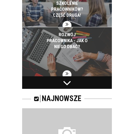
SZKOLENIE
PRACOWNIKÓW?
CZĘŚĆ DRUGA!
ROZWÓJ
PRACOWNIKA - JAK O
NIEGO DBAĆ?
PRACOWNICY -
CZEMU WARTO ICH
SZKOLIĆ?
NAJNOWSZE
JAKIE SĄ RODZAJE