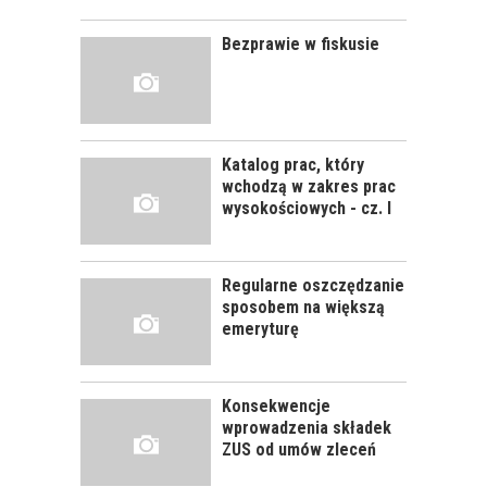
SZKOLENIE
PRACOWNIKÓW?
Bezprawie w fiskusie
CZĘŚĆ PIERWSZA!
JAK POWINNO
WYGLĄDAĆ
PRAWIDŁOWE
Katalog prac, który
SZKOLENIE
wchodzą w zakres prac
PRACOWNIKÓW?
wysokościowych - cz. I
CZĘŚĆ DRUGA!
Regularne oszczędzanie
ROZWÓJ
sposobem na większą
PRACOWNIKA - JAK O
emeryturę
NIEGO DBAĆ?
Konsekwencje
wprowadzenia składek
ZUS od umów zleceń