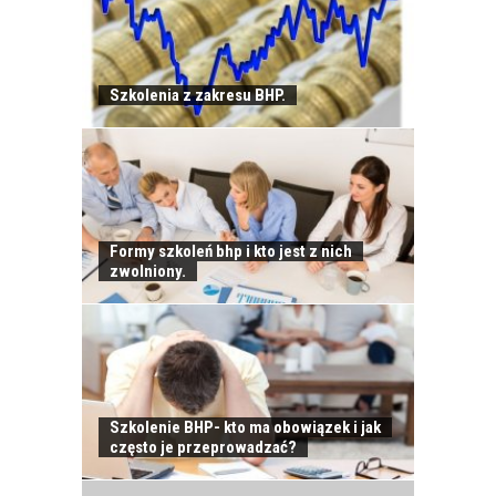
JAK POWINNO
Szkolenia z zakresu BHP.
WYGLĄDAĆ
PRAWIDŁOWE
SZKOLENIE
PRACOWNIKÓW?
CZĘŚĆ PIERWSZA!
Formy szkoleń bhp i kto jest z nich
zwolniony.
JAK POWINNO
WYGLĄDAĆ
PRAWIDŁOWE
SZKOLENIE
PRACOWNIKÓW?
CZĘŚĆ DRUGA!
Szkolenie BHP- kto ma obowiązek i jak
często je przeprowadzać?
ROZWÓJ
PRACOWNIKA - JAK O