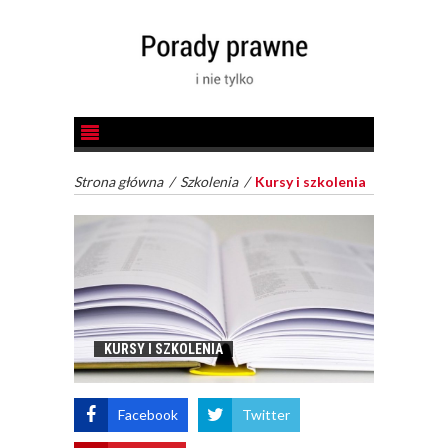
Strona główna
/
Szkolenia
/
Kursy i szkolenia
KURSY I SZKOLENIA
Facebook
Twitter