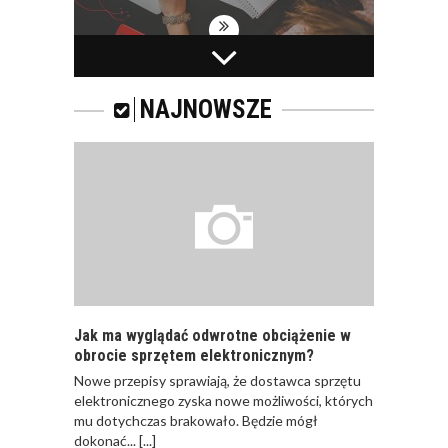
PRACOWNICY -
CZEMU WARTO ICH
SZKOLIĆ?
NAJNOWSZE
JAKIE SĄ RODZAJE
SZKOLEŃ DLA
PRACOWNIKÓW?
Jak ma wyglądać odwrotne obciążenie w
obrocie sprzętem elektronicznym?
Nowe przepisy sprawiają, że dostawca sprzętu
JAK POWINNO
elektronicznego zyska nowe możliwości, których
WYGLĄDAĆ
mu dotychczas brakowało. Będzie mógł
PRAWIDŁOWE
dokonać...
[...]