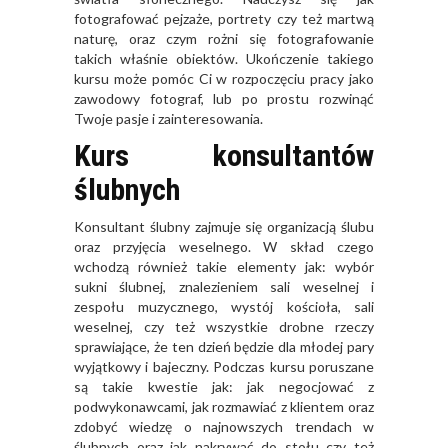
fotografować pejzaże, portrety czy też martwą
naturę, oraz czym rożni się fotografowanie
takich właśnie obiektów. Ukończenie takiego
kursu może pomóc Ci w rozpoczęciu pracy jako
zawodowy fotograf, lub po prostu rozwinąć
Twoje pasje i zainteresowania.
Kurs konsultantów
ślubnych
Konsultant ślubny zajmuje się organizacją ślubu
oraz przyjęcia weselnego. W skład czego
wchodzą również takie elementy jak: wybór
sukni ślubnej, znalezieniem sali weselnej i
zespołu muzycznego, wystój kościoła, sali
weselnej, czy też wszystkie drobne rzeczy
sprawiające, że ten dzień będzie dla młodej pary
wyjątkowy i bajeczny. Podczas kursu poruszane
są takie kwestie jak: jak negocjować z
podwykonawcami, jak rozmawiać z klientem oraz
zdobyć wiedzę o najnowszych trendach w
ślubnych oraz jak nakrywać do stołu czy też