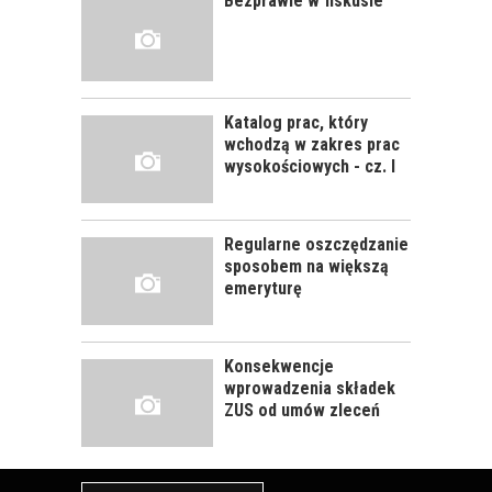
Bezprawie w fiskusie
CZĘŚĆ PIERWSZA!
JAK POWINNO
WYGLĄDAĆ
PRAWIDŁOWE
Katalog prac, który
SZKOLENIE
wchodzą w zakres prac
PRACOWNIKÓW?
wysokościowych - cz. I
CZĘŚĆ DRUGA!
Regularne oszczędzanie
ROZWÓJ
sposobem na większą
PRACOWNIKA - JAK O
emeryturę
NIEGO DBAĆ?
Konsekwencje
wprowadzenia składek
ZUS od umów zleceń