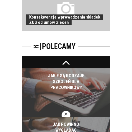
Konsekwencje wprowadzenia składek
ZUS od umów zleceń
PRACOWNICY -
CZEMU WARTO ICH
SZKOLIĆ?
POLECAMY
JAKIE SĄ RODZAJE
SZKOLEŃ DLA
PRACOWNIKÓW?
JAK POWINNO
WYGLĄDAĆ