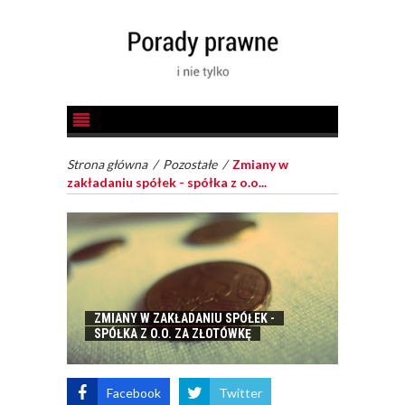
Strona główna
/
Pozostałe
/
Zmiany w
zakładaniu spółek - spółka z o.o...
ZMIANY W ZAKŁADANIU SPÓŁEK -
SPÓŁKA Z O.O. ZA ZŁOTÓWKĘ
Facebook
Twitter