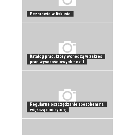
JAK POWINNO
Bezprawie w fiskusie
WYGLĄDAĆ
PRAWIDŁOWE
SZKOLENIE
PRACOWNIKÓW?
CZĘŚĆ PIERWSZA!
Katalog prac, który wchodzą w zakres
prac wysokościowych - cz. I
JAK POWINNO
WYGLĄDAĆ
PRAWIDŁOWE
SZKOLENIE
PRACOWNIKÓW?
CZĘŚĆ DRUGA!
Regularne oszczędzanie sposobem na
większą emeryturę
ROZWÓJ
PRACOWNIKA - JAK O
NIEGO DBAĆ?