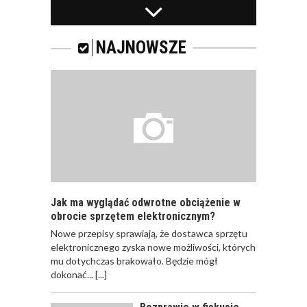
PRACOWNICY -
CZEMU WARTO ICH
SZKOLIĆ?
NAJNOWSZE
JAKIE SĄ RODZAJE
SZKOLEŃ DLA
PRACOWNIKÓW?
Jak ma wyglądać odwrotne obciążenie w
obrocie sprzętem elektronicznym?
Nowe przepisy sprawiają, że dostawca sprzętu
JAK POWINNO
elektronicznego zyska nowe możliwości, których
WYGLĄDAĆ
mu dotychczas brakowało. Będzie mógł
PRAWIDŁOWE
dokonać...
[...]
SZKOLENIE
PRACOWNIKÓW?