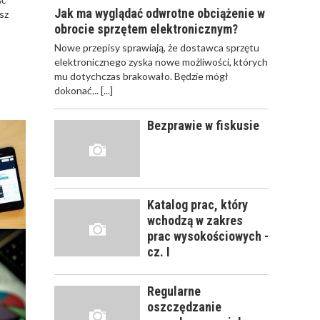
Jak ma wyglądać odwrotne obciążenie w
sz
obrocie sprzętem elektronicznym?
JAK POWINNO
Nowe przepisy sprawiają, że dostawca sprzętu
WYGLĄDAĆ
elektronicznego zyska nowe możliwości, których
PRAWIDŁOWE
mu dotychczas brakowało. Będzie mógł
SZKOLENIE
dokonać...
[...]
PRACOWNIKÓW?
CZĘŚĆ PIERWSZA!
Bezprawie w fiskusie
JAK POWINNO
WYGLĄDAĆ
PRAWIDŁOWE
SZKOLENIE
Katalog prac, który
PRACOWNIKÓW?
wchodzą w zakres
CZĘŚĆ DRUGA!
prac wysokościowych -
cz. I
ROZWÓJ
PRACOWNIKA - JAK O
Regularne
NIEGO DBAĆ?
oszczędzanie