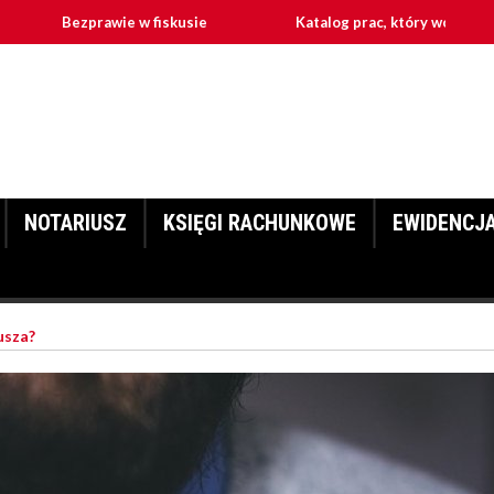
Bezprawie w fiskusie
Katalog prac, który wchodzą w zakres 
NOTARIUSZ
KSIĘGI RACHUNKOWE
EWIDENCJ
usza?