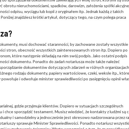
 obrotu nieruchomościami, spadków, darowizn, założenia spółki akcyjnej
ci odpisu, wyciągu lub kopii z oryginałem itp. Jednak każdą z takich
 Poniżej znajdziesz krótki artykuł, dotyczący tego, na czym polega praca
sza?
 dokumenty, musi dochować staranności, by zachowane zostały wszystkie
ści stron, obecność wszystkich zainteresowanych stron itp. Dopiero po
nom, które następnie składają na nim swój podpis. Jako ostatni podpis
yczności dokumentu. Ponadto do zadań notariusza może także należeć
z sporządzanie dokumentów dotyczących zdarzeń w różnych organizacjac
nego rodzaju dokumenty, papiery wartościowe, czeki, weksle itp., któr
owołuje i odwołuje minister sprawiedliwości po zasięgnięciu opinii wła
arialnej, gdzie przyjmuje klientów. Dopiero w sytuacjach szczególnych
alu i chce sporządzić testament. Musisz wiedzieć, że kontakty z ludźmi są c
dualny i samodzielny a jednocześnie jest okresowo nadzorowana przez r
 notariuszy sprawuje Minister Sprawiedliwości. Ponadto notariusz wszystk
ami i w zachowaniu tajemnicy. Warto wspomnieć o tym, że za prawidłowo