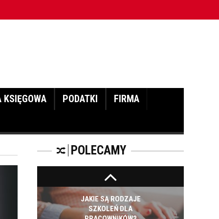
CZĘŚĆ DRUGA!
prac wysokościowych - cz. I
ROZWÓJ
PRACOWNIKA - JAK O
NIEGO DBAĆ?
A KSIĘGOWA
PODATKI
FIRMA
PRACOWNICY -
CZEMU WARTO ICH
SZKOLIĆ?
POLECAMY
JAKIE SĄ RODZAJE
SZKOLEŃ DLA
PRACOWNIKÓW?