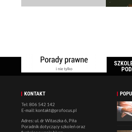
SZKOL
POD
KONTAKT
POPU
Tel: 806 542 142
E-mail: kontakt@profocus.pl
Adres: ul. dr Witaszka 6, Piła
Poradnik dotyczący szkoleń oraz