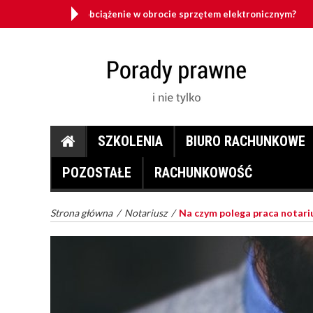
 odwrotne obciążenie w obrocie sprzętem elektronicznym?
SZKOLENIA
BIURO RACHUNKOWE
POZOSTAŁE
RACHUNKOWOŚĆ
Strona główna
/
Notariusz
/
Na czym polega praca notari