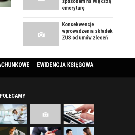
sposobem na większą
emeryturę
Konsekwencje
wprowadzenia składek
ZUS od umów zleceń
RACHUNKOWE
EWIDENCJA KSIĘGOWA
POLECAMY