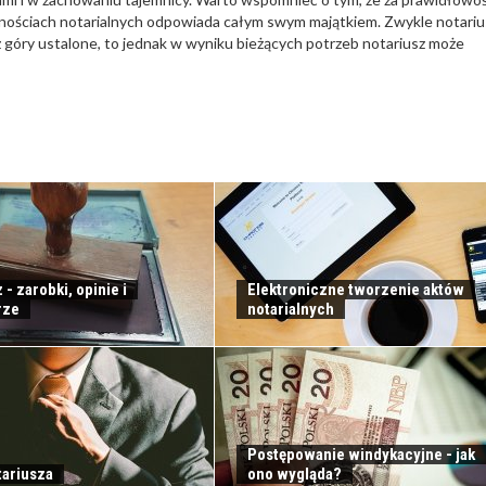
nnościach notarialnych odpowiada całym swym majątkiem. Zwykle notariu
 z góry ustalone, to jednak w wyniku bieżących potrzeb notariusz może
 - zarobki, opinie i
Elektroniczne tworzenie aktów
rze
notarialnych
Postępowanie windykacyjne - jak
tariusza
ono wygląda?