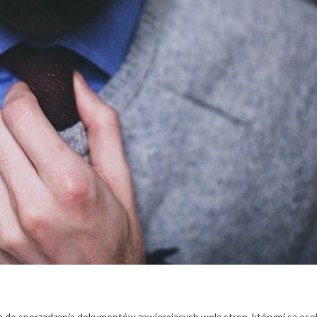
ą do sporządzania dokumentów zawierających wolę stron, którymi są oso