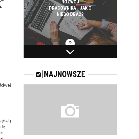
ROZWÓJ
,
PRACOWNIKA - JAK O
NIEGO DBAĆ?
PRACOWNICY -
CZEMU WARTO ICH
SZKOLIĆ?
h
NAJNOWSZE
e
ściwej
JAKIE SĄ RODZAJE
SZKOLEŃ DLA
PRACOWNIKÓW?
zęścią
adę
ie
ść