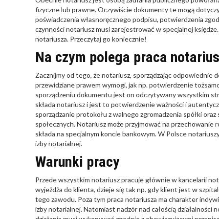
fizyczne lub prawne. Oczywiście dokumenty te mogą dotyczyć
poświadczenia własnoręcznego podpisu, potwierdzenia zgodnoś
czynności notariusz musi zarejestrować w specjalnej księdze.
notariusza. Przeczytaj go koniecznie!
Na czym polega praca notariu
Zacznijmy od tego, że notariusz, sporządzając odpowiednie
przewidziane prawem wymogi, jak np. potwierdzenie tożsamo
sporządzeniu dokumentu jest on odczytywany wszystkim stro
składa notariusz i jest to potwierdzenie ważności i autent
sporządzanie protokołu z walnego zgromadzenia spółki ora
społecznych. Notariusz może przyjmować na przechowanie róż
składa na specjalnym koncie bankowym. W Polsce notariuszy p
izby notarialnej.
Warunki pracy
Przede wszystkim notariusz pracuje głównie w kancelarii not
wyjeżdża do klienta, dzieje się tak np. gdy klient jest w szpit
tego zawodu. Poza tym praca notariusza ma charakter indywi
izby notarialnej. Natomiast nadzór nad całością działalności
działania musi wykonywać zgodnie z obowiązującymi przepis