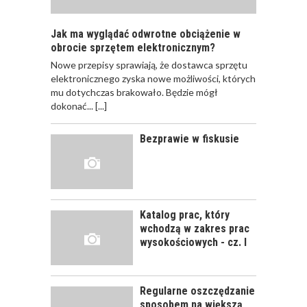
Jak ma wyglądać odwrotne obciążenie w
obrocie sprzętem elektronicznym?
Nowe przepisy sprawiają, że dostawca sprzętu
JAK POWINNO
elektronicznego zyska nowe możliwości, których
WYGLĄDAĆ
mu dotychczas brakowało. Będzie mógł
PRAWIDŁOWE
dokonać...
[...]
SZKOLENIE
PRACOWNIKÓW?
Bezprawie w fiskusie
CZĘŚĆ PIERWSZA!
JAK POWINNO
WYGLĄDAĆ
PRAWIDŁOWE
Katalog prac, który
SZKOLENIE
wchodzą w zakres prac
PRACOWNIKÓW?
wysokościowych - cz. I
CZĘŚĆ DRUGA!
Regularne oszczędzanie
ROZWÓJ
sposobem na większą