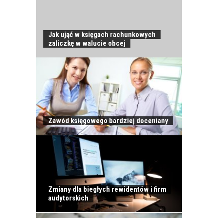
Jak ująć w księgach rachunkowych
zaliczkę w walucie obcej
JAK POWINNO
Zawód księgowego bardziej doceniany
WYGLĄDAĆ
PRAWIDŁOWE
SZKOLENIE
PRACOWNIKÓW?
CZĘŚĆ PIERWSZA!
Zmiany dla biegłych rewidentów i firm
audytorskich
JAK POWINNO
WYGLĄDAĆ