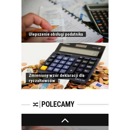
PRAWIDŁOWE
SZKOLENIE
PRACOWNIKÓW?
CZĘŚĆ DRUGA!
Ulepszenie obsługi podatnika
ROZWÓJ
PRACOWNIKA - JAK O
NIEGO DBAĆ?
Zmieniony wzór deklaracji dla
ryczałtowców
PRACOWNICY -
CZEMU WARTO ICH
SZKOLIĆ?
POLECAMY