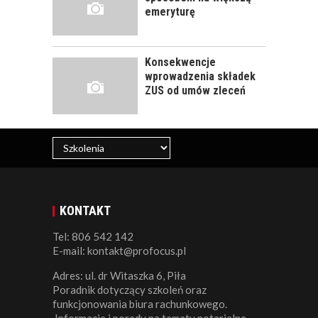
PRACOWNIKA - JAK O
emeryturę
NIEGO DBAĆ?
Konsekwencje
wprowadzenia składek
ZUS od umów zleceń
KONTAKT
Tel: 806 542 142
E-mail: kontakt@profocus.pl
Adres: ul. dr Witaszka 6, Piła
Poradnik dotyczący szkoleń oraz
funkcjonowania biura rachunkowego.
Informacje i porady na tematy notarialne.