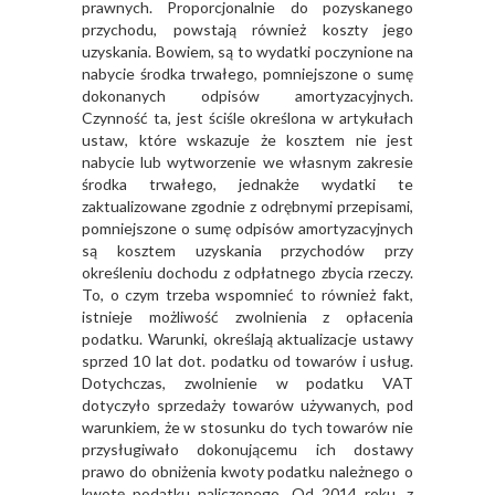
prawnych. Proporcjonalnie do pozyskanego
przychodu, powstają również koszty jego
uzyskania. Bowiem, są to wydatki poczynione na
nabycie środka trwałego, pomniejszone o sumę
dokonanych odpisów amortyzacyjnych.
Czynność ta, jest ściśle określona w artykułach
ustaw, które wskazuje że kosztem nie jest
nabycie lub wytworzenie we własnym zakresie
środka trwałego, jednakże wydatki te
zaktualizowane zgodnie z odrębnymi przepisami,
pomniejszone o sumę odpisów amortyzacyjnych
są kosztem uzyskania przychodów przy
określeniu dochodu z odpłatnego zbycia rzeczy.
To, o czym trzeba wspomnieć to również fakt,
istnieje możliwość zwolnienia z opłacenia
podatku. Warunki, określają aktualizacje ustawy
sprzed 10 lat dot. podatku od towarów i usług.
Dotychczas, zwolnienie w podatku VAT
dotyczyło sprzedaży towarów używanych, pod
warunkiem, że w stosunku do tych towarów nie
przysługiwało dokonującemu ich dostawy
prawo do obniżenia kwoty podatku należnego o
kwotę podatku naliczonego. Od 2014 roku, z