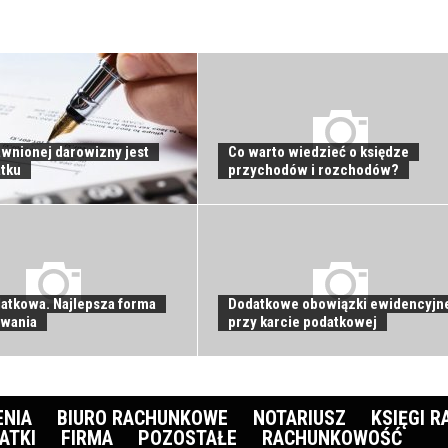
awnionej darowizny jest
Co warto wiedzieć o księdze
tku
przychodów i rozchodów?
datkowa. Najlepsza forma
Dodatkowe obowiązki ewidencyjn
owania
przy karcie podatkowej
ENIA
BIURO RACHUNKOWE
NOTARIUSZ
KSIĘGI 
ATKI
FIRMA
POZOSTAŁE
RACHUNKOWOŚĆ