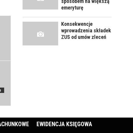
sposobem na większą
emeryturę
Konsekwencje
wprowadzenia składek
ZUS od umów zleceń
e
RACHUNKOWE
EWIDENCJA KSIĘGOWA