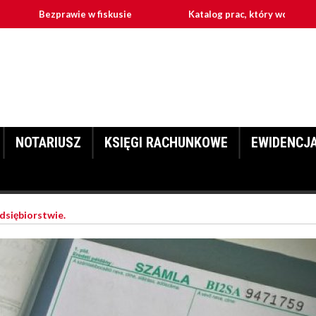
zprawie w fiskusie
Katalog prac, który wchodzą w zakres pr
NOTARIUSZ
KSIĘGI RACHUNKOWE
EWIDENCJ
dsiębiorstwie.