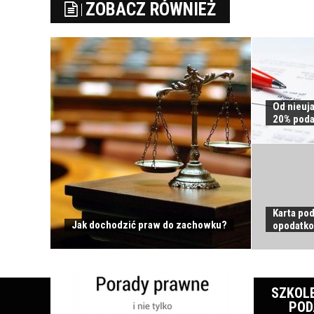
ZOBACZ RÓWNIEŻ
Od nieuj
20% poda
Karta po
Jak dochodzić praw do zachowku?
opodatk
SZKOL
POD