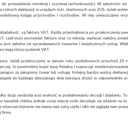
 do prowadzenia rzetelnej i uczciwej rachunkowości. W zależności od
 różnych deklaracji w urzędach m.in. skarbowych oraz ZUS. Jeżeli wybi
ć podatkową księgę przychodów i rozchodów. W niej umieszczamy wsz
ziałalność, są faktury VAT. Każdy przedsiębiorca po przekroczeniu p
T, czyli musi wystawiać faktury oraz co miesiąc wpłacać należny poda
 jest zależna od sprzedawanych towarów i świadczonych usług. Wię
ry mają niższy podatek VAT.
gony. Jeżeli przekroczymy w danym roku podatkowych przychód 20 t
rczej, to powinniśmy kupić kasę fiskalną i rozpocząć ewidencjonowanie 
paragon za zakupiony towar lub usługę. Kolejną bardzo ważną deklaracj
iązek do każdego dziesiątego dnia miesiąca złożyć w odpowiednim ur
tylko duża swoboda oraz wolność w podejmowaniu decyzji i działaniu. To
y kawałek chleba, jednak coraz więcej osób decyduje się właśnie na tę
We własnym biznesie nie mamy nad sobą szefa i nikt nie zagląda nam przez
 firmy.