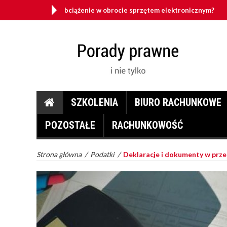
wrotne obciążenie w obrocie sprzętem elektronicznym?
Be
SZKOLENIA
BIURO RACHUNKOWE
POZOSTAŁE
RACHUNKOWOŚĆ
Strona główna
/
Podatki
/
Deklaracje i dokumenty w prze