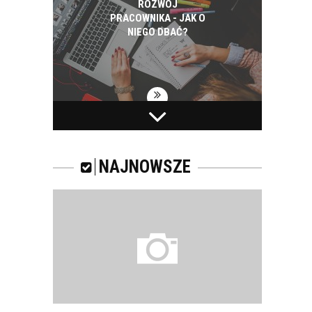
ROZWÓJ
PRACOWNIKA - JAK O
NIEGO DBAĆ?
PRACOWNICY -
CZEMU WARTO ICH
SZKOLIĆ?
NAJNOWSZE
JAKIE SĄ RODZAJE
SZKOLEŃ DLA
PRACOWNIKÓW?