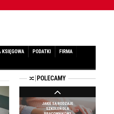
CZĘŚĆ DRUGA!
ac wysokościowych - cz. I
ROZWÓJ
PRACOWNIKA - JAK O
NIEGO DBAĆ?
A KSIĘGOWA
PODATKI
FIRMA
PRACOWNICY -
CZEMU WARTO ICH
SZKOLIĆ?
POLECAMY
JAKIE SĄ RODZAJE
SZKOLEŃ DLA
PRACOWNIKÓW?