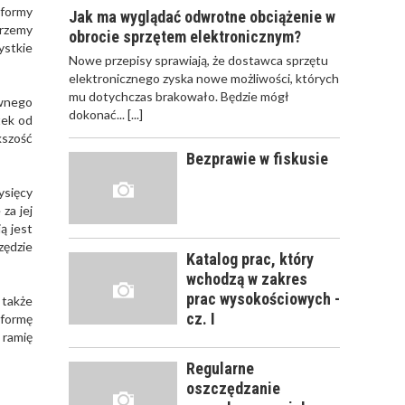
 formy
Jak ma wyglądać odwrotne obciążenie w
erzemy
obrocie sprzętem elektronicznym?
ystkie
JAK POWINNO
Nowe przepisy sprawiają, że dostawca sprzętu
WYGLĄDAĆ
elektronicznego zyska nowe możliwości, których
PRAWIDŁOWE
mu dotychczas brakowało. Będzie mógł
ewnego
SZKOLENIE
dokonać...
[...]
tek od
PRACOWNIKÓW?
kszość
CZĘŚĆ PIERWSZA!
Bezprawie w fiskusie
ysięcy
JAK POWINNO
za jej
WYGLĄDAĆ
ą jest
PRAWIDŁOWE
zędzie
SZKOLENIE
Katalog prac, który
PRACOWNIKÓW?
wchodzą w zakres
CZĘŚĆ DRUGA!
prac wysokościowych -
 także
cz. I
 formę
 ramię
ROZWÓJ
PRACOWNIKA - JAK O
Regularne
NIEGO DBAĆ?
oszczędzanie