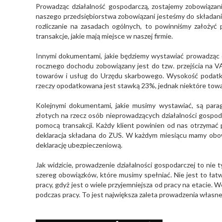
Prowadząc działalność gospodarczą, zostajemy zobowiązani
naszego przedsiębiorstwa zobowiązani jesteśmy do składania
rozliczanie na zasadach ogólnych, to powinniśmy założy
transakcje, jakie mają miejsce w naszej firmie.
Innymi dokumentami, jakie będziemy wystawiać prowadząc d
rocznego dochodu zobowiązany jest do tzw. przejścia na VA
towarów i usług do Urzędu skarbowego. Wysokość podatku
rzeczy opodatkowana jest stawką 23%, jednak niektóre towa
Kolejnymi dokumentami, jakie musimy wystawiać, są para
złotych na rzecz osób nieprowadzących działalności gospoda
pomocą transakcji. Każdy klient powinien od nas otrzymać 
deklaracja składana do ZUS. W każdym miesiącu mamy obow
deklarację ubezpieczeniową.
Jak widzicie, prowadzenie działalności gospodarczej to nie 
szereg obowiązków, które musimy spełniać. Nie jest to łatw
pracy, gdyż jest o wiele przyjemniejsza od pracy na etacie. 
podczas pracy. To jest największa zaleta prowadzenia własnej